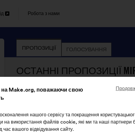
ід
Робота з нами
И
ПРОПОЗИЦІЇ
ГОЛОСУВАННЯ
ОСТАННІ ПРОПОЗИЦІЇ MIRA
Продовж
на Make.org, поважаючи свою
Miraceti
ть
Пропозиція
від:
Зміст
З
Il faut intégrer au programme scolaire dès l
пропозиції:
розподілом:
осконалення нашого сервісу та покращення користувацьког
l'écosystème et l'interdépendance des êtres
и на використання файлів cookie, які ми та наші партнери
д час вашого відвідування сайту.