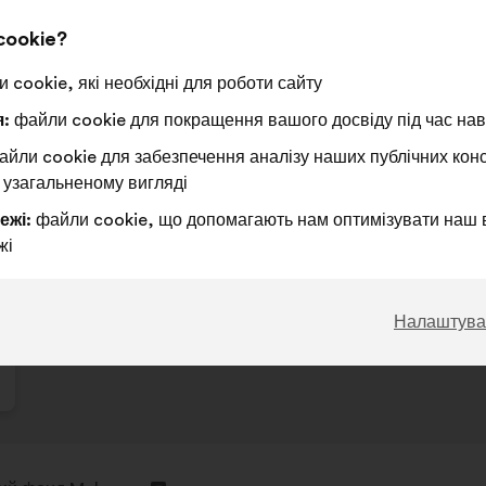
Ця
386 голо
пропози
cookie?
отримал
За
Ця
Утримуюся
Ця
83%
8%
 cookie, які необхідні для роботи сайту
:
пропозиція
:
пропозиція
була
була
Чудова ідея
:
разів
93
Не маю чіткої ду
:
разів
:
файли cookie для покращення вашого досвіду під час наві
оцінена
оцінена
Надто очевидно
:
разів
21
Незрозуміле
:
разів
йли cookie для забезпечення аналізу наших публічних конс
Реалістично
:
разів
80
Байдуже
:
разів
 узагальненому вигляді
ежі:
файли cookie, що допомагають нам оптимізувати наш 
жі
Опубліковано в
Comment protéger et restaurer en
Налаштува