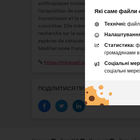
anthropiques croissantes, grâce à
Які саме файли 
l’acquisition de connaissances, leur
transmission et la mise en place d’actions
Технічні:
файли
concrètes. Elle mène des projets de
recherche sur le suivi des populations des 8
Налаштування
espèces de cétacés résidentes en
Статистика:
фа
Méditerranée française.
громадянами в
Вебсайт:
https://miraceti.org/
Соціальні мер
соціальні мере
ПОДІЛИТИСЯ ПРОФІЛЕМ