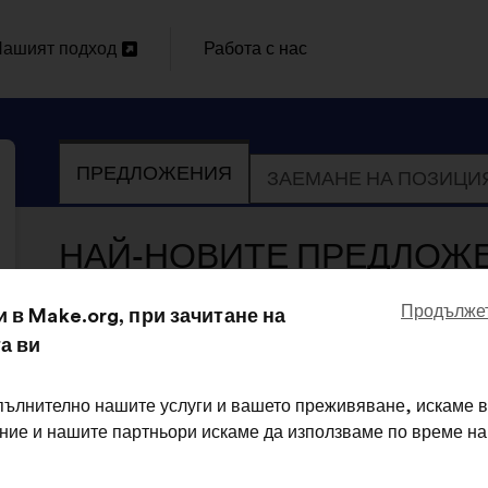
ашият подход
Работа с нас
Отваряне
ов
ПРЕДЛОЖЕНИЯ
ЗАЕМАНЕ НА ПОЗИЦИ
аздел
НАЙ-НОВИТЕ ПРЕДЛОЖЕНИ
Продължет
и в Make.org, при зачитане на
а ви
пълнително нашите услуги и вашето преживяване, искаме в
 ние и нашите партньори искаме да използваме по време н
Musicall все още не е подал 