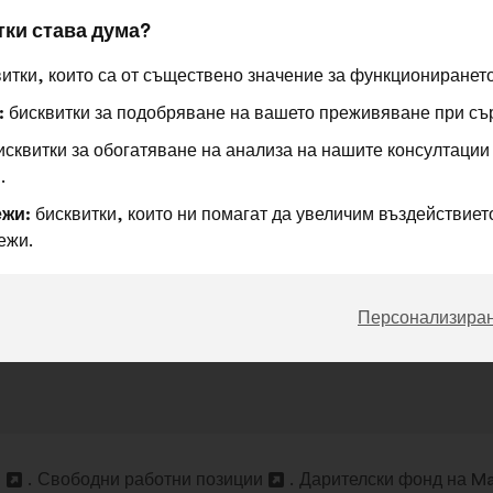
тки става дума?
итки, които са от съществено значение за функционирането
:
бисквитки за подобряване на вашето преживяване при съ
сквитки за обогатяване на анализа на нашите консултации
.
жи:
бисквитки, които ни помагат да увеличим въздействието
ежи.
Персонализира
и
Свободни работни позиции
Дарителски фонд на Ma
Отваряне
Отваряне