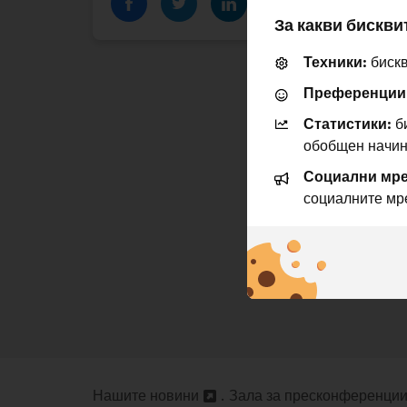
За какви бискви
Техники:
бискв
Преференции
Статистики:
би
обобщен начин
Социални мре
социалните мр
Нашите новини
Зала за пресконференци
Отваряне
Отваряне