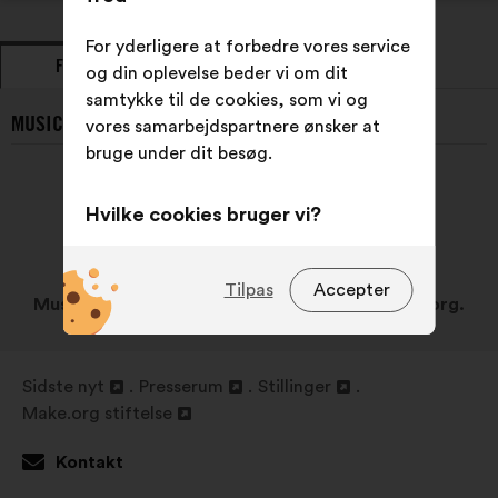
For yderligere at forbedre vores service
FORSLAG
HOLDNINGER
og din oplevelse beder vi om dit
samtykke til de cookies, som vi og
MUSICALL ’S SENESTE FORSLAG:
vores samarbejdspartnere ønsker at
bruge under dit besøg.
Hvilke cookies bruger vi?
Tekniske:
dvs. cookies, der er
uundværlige for webstedets
Tilpas
Accepter
Musicall har endnu ikke sendt forslag til Make.org.
korrekte drift
Præferencecookies:
dvs. cookies,
der forbedrer brugeroplevelsen,
Sidste nyt
Presserum
Stillinger
Åbnes
Åbnes
Åbnes
når du besøger webstedet
Make.org stiftelse
i
Åbnes
i
i
Statistiske cookies:
dvs. cookies,
en
i
en
en
Kontakt
der bruges til at forbedre analysen
ny
en
ny
ny
af vores borgerhøringer samlet set