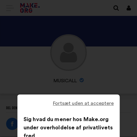
TILBAGE
Log
på
TIL
MAKE.ORG’S
STARTSIDE
SE
MUSICALL
’S
PROFIL
ORGANISATIONENS
MUSICALL
NAVN:
Fortsæt uden at acceptere
DEL DENNE PROFIL
Sig hvad du mener hos Make.org
under overholdelse af privatlivets
fred