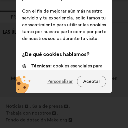
Con el fin de mejorar aún más nuestro
PROPUESTAS
POSICIONAMIENTOS
servicio y tu experiencia, solicitamos tu
consentimiento para utilizar las cookies
LAS ÚLTIMAS PROPUESTAS DE MUSICALL :
tanto por nuestra parte como por parte
de nuestros socios durante tu visita.
¿De qué cookies hablamos?
Técnicas:
cookies esenciales para
el funcionamiento del sitio web
Musicall aún no ha enviado ninguna propuesta en
Personalizar
Aceptar
De personalización:
cookies para
Make.org.
mejorar tu experiencia al navegar
por el sitio web
De análisis:
cookies para
Noticias
Sala de prensa
Abrir
Abrir
enriquecer el análisis de nuestras
Trabaja con nosotros
en
Abrir
en
consultas ciudadanas de forma
Fondo de dotación Make.org
una
en
Abrir
una
agregada