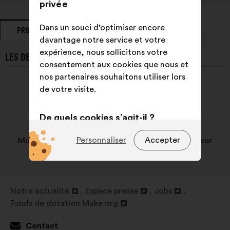
privée
Dans un souci d’optimiser encore
PROPOSITIONS
PRISES DE POSITION
davantage notre service et votre
expérience, nous sollicitons votre
LES DERNIÈRES PROPOSITIONS DE MUSICALL :
consentement aux cookies que nous et
nos partenaires souhaitons utiliser lors
de votre visite.
De quels cookies s’agit-il ?
Techniques :
des cookies
Personnaliser
Accepter
Musicall n'a pas encore soumis de proposition sur
indispensables pour faire
Make.org.
fonctionner le site
Préférences :
des cookies pour
Notre actualité
Espace presse
Jobs
améliorer votre expérience lors de
Ouverture
Ouverture
Ouverture
Fonds de dotation Make.org
votre navigation sur le site
dans
Ouverture
dans
dans
un
dans
un
un
Statistiques :
des cookies pour
Contact