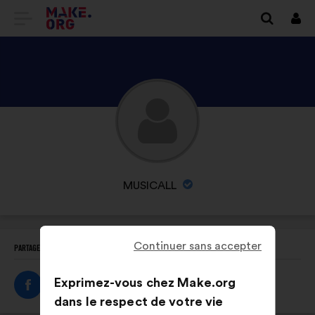
ALLER
Se
conn
À
L'ACCUEIL
DU
DÉCOUVREZ
SITE
LE
MAKE.ORG
PROFIL
DE
NOM
MUSICALL
MUSICALL
DE
L'ORGANISATION
:
Continuer sans accepter
PARTAGEZ CE PROFIL
Exprimez-vous chez Make.org
dans le respect de votre vie