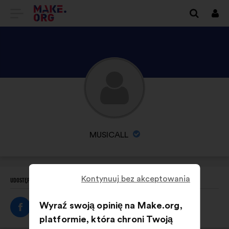
IDŹ
Zalo
się
DO
STRONY
GŁÓWNEJ
ODKRYJ
MAKE.ORG
PROFIL
MUSICALL
NAZWA
MUSICALL
ORGANIZACJI:
Kontynuuj bez akceptowania
UDOSTĘPNIJ TEN PROFIL
Wyraź swoją opinię na Make.org,
platformie, która chroni Twoją