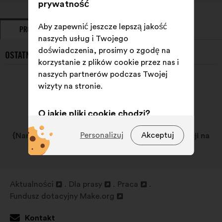
prywatność
Aby zapewnić jeszcze lepszą jakość
PROPOZYCJE
ZAJĘTE STANOWISKA
naszych usług i Twojego
doświadczenia, prosimy o zgodę na
OSTATNIE PROPOZYCJE {NAME}}:
korzystanie z plików cookie przez nas i
naszych partnerów podczas Twojej
wizyty na stronie.
O jakie pliki cookie chodzi?
Techniczne:
pliki cookie niezbędne
Personalizuj
Akceptuj
{Name}} nie zgłosił/a jeszcze żadnych propozycji na
do funkcjonowania strony
Make.org.
Preferencyjne:
pliki cookie
służące poprawieniu
Aktualności
Dla prasy
Praca
doświadczenia użytkownika
Otwieranie
Otwieranie
Otwieranie
Fundusz dotacyjny Make.org
podczas przeglądania strony
w
Otwieranie
w
w
nowej
w
nowej
nowej
Statystyczne:
pliki cookie
Kontakt