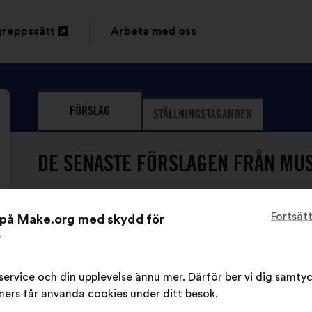
greppssätt
Arbeta med oss
FÖRSLAG
STÄLLNINGSTAGANDEN
DE SENASTE FÖRSLAGEN FRÅN MUS
Fortsät
t på Make.org med skydd för
r
r service och din upplevelse ännu mer. Därför ber vi dig samtyck
Musicall har inte lämnat något
ers får använda cookies under ditt besök.