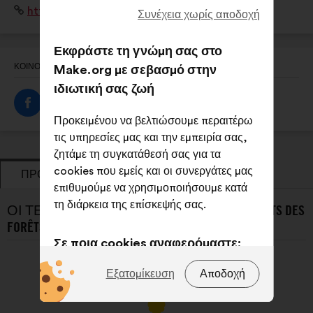
Ιστότοπος:
https://nuitsdesforets.com/
et les hommes qui l’habitent, la cultivent, la protègent
Συνέχεια χωρίς αποδοχή
et s’en inspirent
Εκφράστε τη γνώμη σας στο
ΚΟΙΝΟΠΟΙΉΣΤΕ ΑΥΤΌ ΤΟ ΠΡΟΦΊΛ
Make.org με σεβασμό στην
ιδιωτική σας ζωή
Προκειμένου να βελτιώσουμε περαιτέρω
τις υπηρεσίες μας και την εμπειρία σας,
ζητάμε τη συγκατάθεσή σας για τα
cookies που εμείς και οι συνεργάτες μας
ΠΡΟΤΆΣΕΙΣ
ΤΟΠΟΘΕΤΉΣΕΙΣ
επιθυμούμε να χρησιμοποιήσουμε κατά
τη διάρκεια της επίσκεψής σας.
ΟΙ ΤΕΛΕΥΤΑΊΕΣ ΠΡΟΤΆΣΕΙΣ ΤΟΥ/ΤΗΣ NUITS DES
FORÊTS:
Σε ποια cookies αναφερόμαστε;
Τεχνικά:
cookies που είναι
Εξατομίκευση
Αποδοχή
απαραίτητα για τη λειτουργία του
ιστότοπου