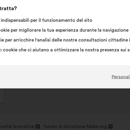
 tratta?
indispensabili per il funzionamento del sito
okie per migliorare la tua esperienza durante la navigazione s
e per arricchire l'analisi delle nostre consultazioni cittadi
:
cookie che ci aiutano a ottimizzare la nostra presenza sui 
Personal
unità lavorative
Fondo di dotazione Make.org
Apri