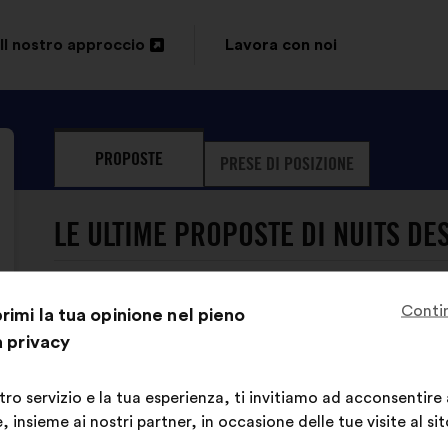
Il nostro approccio
Lavora con noi
Apri
in
un'altra
PROPOSTE
PRESE DI POSIZIONE
scheda
LE ULTIME PROPOSTE DI NUITS DE
Conti
imi la tua opinione nel pieno
a privacy
stro servizio e la tua esperienza, ti invitiamo ad acconsentire
Nuits Des Forêts non ha ancora pub
 insieme ai nostri partner, in occasione delle tue visite al sit