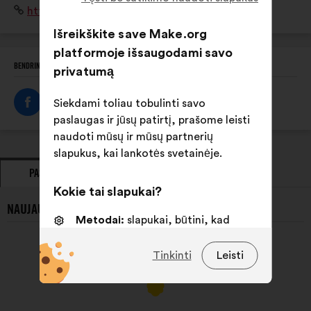
Interneto
https://nuitsdesforets.com/
et les hommes qui l’habitent, la cultivent, la protègent
svetainė:
et s’en inspirent
Išreikškite save Make.org
platformoje išsaugodami savo
BENDRINTI ŠĮ PROFILĮ
privatumą
Siekdami toliau tobulinti savo
paslaugas ir jūsų patirtį, prašome leisti
naudoti mūsų ir mūsų partnerių
slapukus, kai lankotės svetainėje.
PASIŪLYMAI
POZICIJA
Kokie tai slapukai?
NAUJAUSI NUITS DES FORÊTS PASIŪLYMAI:
Metodai:
slapukai, būtini, kad
svetainė veiktų
Tinkinti
Leisti
Nuostatos:
slapukai, skirti jūsų
patirčiai naršant svetainėje
pagerinti