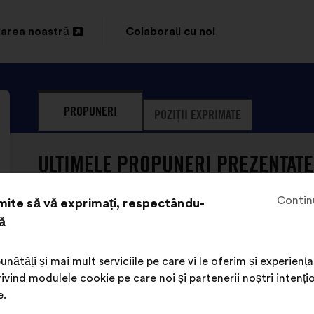
area noastră
Colaborați cu noi
idere
PROPUNERI
POZIȚII EXPRIMATE
ULTIMELE PROPUNERI PREZENTATE 
Contin
ite să vă exprimați, respectându-
ă
unătăți și mai mult serviciile pe care vi le oferim și experie
ivind modulele cookie pe care noi și partenerii noștri intenți
Nuits Des Forêts nu a prezentat 
e.