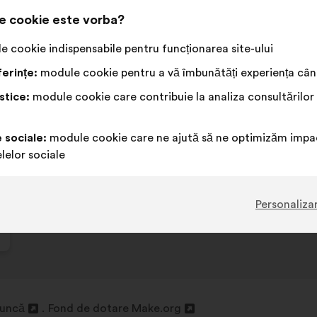
e cookie este vorba?
 cookie indispensabile pentru funcționarea site-ului
erințe:
module cookie pentru a vă îmbunătăți experiența când
stice:
module cookie care contribuie la analiza consultărilor
t
e sociale:
module cookie care ne ajută să ne optimizăm impac
lelor sociale
Personaliza
muncă
Fond de dotare Make.org
Deschidere