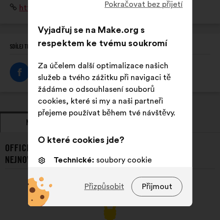
Pokračovat bez přijetí
Internetová
https://www.ofb.gouv.fr/
politiques publiques, et de mobiliser l'ensemble de la
stránka:
société civile.
Vyjadřuj se na Make.org s
respektem ke tvému soukromí
SDÍLEJ TENTO PROFIL
Za účelem další optimalizace našich
služeb a tvého zážitku při navigaci tě
žádáme o odsouhlasení souborů
cookies, které si my a naši partneři
přejeme používat během tvé návštěvy.
NÁVRHY
ZAUJMUTÍ STANOVISKA
O které cookies jde?
OFFICE FRANÇAIS DE LA BIODIVIERSITÉ A JEHO/JEJÍ
NEJNOVĚJŠÍ NÁVRHY:
Technické:
soubory cookie
nezbytné pro fungování webové
stránky
Přizpůsobit
Přijmout
Preferenční:
soubory cookie pro
zlepšení tvého zážitku při