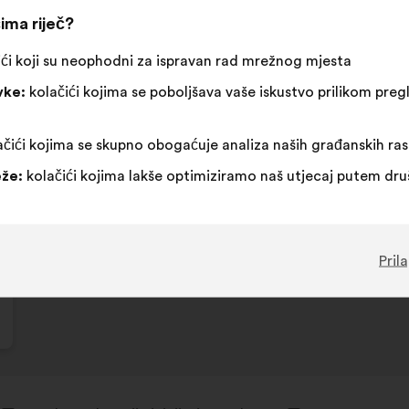
ima riječ?
ći koji su neophodni za ispravan rad mrežnog mjesta
vke:
kolačići kojima se poboljšava vaše iskustvo prilikom pr
čići kojima se skupno obogaćuje analiza naših građanskih ra
že:
kolačići kojima lakše optimiziramo naš utjecaj putem dr
Pril