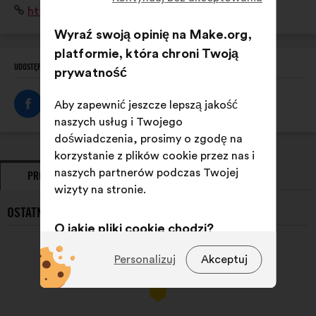
Strona
https://www.ofb.gouv.fr/
politiques publiques, et de mobiliser l'ensemble de la
internetowa:
société civile.
Wyraź swoją opinię na Make.org,
platformie, która chroni Twoją
UDOSTĘPNIJ TEN PROFIL
prywatność
Aby zapewnić jeszcze lepszą jakość
naszych usług i Twojego
doświadczenia, prosimy o zgodę na
korzystanie z plików cookie przez nas i
naszych partnerów podczas Twojej
PROPOZYCJE
ZAJĘTE STANOWISKA
wizyty na stronie.
OSTATNIE PROPOZYCJE {NAME}}:
O jakie pliki cookie chodzi?
Techniczne:
pliki cookie niezbędne
Personalizuj
Akceptuj
do funkcjonowania strony
Preferencyjne:
pliki cookie
służące poprawieniu