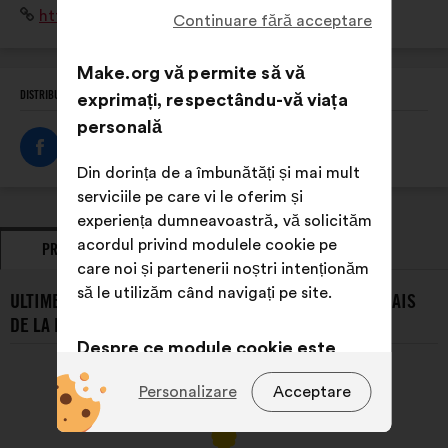
Site
https://www.ofb.gouv.fr/
politiques publiques, et de mobiliser l'ensemble de la
Continuare fără acceptare
internet:
société civile.
Make.org vă permite să vă
DISTRIBUIȚI ACEST PROFIL
exprimați, respectându-vă viața
personală
Din dorința de a îmbunătăți și mai mult
serviciile pe care vi le oferim și
experiența dumneavoastră, vă solicităm
acordul privind modulele cookie pe
PROPUNERI
POZIȚII EXPRIMATE
care noi și partenerii noștri intenționăm
să le utilizăm când navigați pe site.
ULTIMELE PROPUNERI PREZENTATE DE OFFICE FRANÇAIS
DE LA BIODIVIERSITÉ:
Despre ce module cookie este
vorba?
Personalizare
Acceptare
Tehnice:
module cookie
indispensabile pentru funcționarea