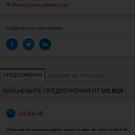
Уебсайт:
https://www.sielbleu.org/
planète » avec des programmes en mobilité active.
СПОДЕЛЯНЕ НА ТОЗИ ПРОФИЛ
ПРЕДЛОЖЕНИЯ
ЗАЕМАНЕ НА ПОЗИЦИЯ
НАЙ-НОВИТЕ ПРЕДЛОЖЕНИЯ ОТ SIEL BLEU :
Siel Bleu
Предложение
от:
Съдържание
Като
Il faut que les personnes âgées soient au cœur de notre société et
на
разпределението