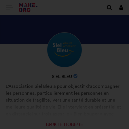
ОТИДЕТЕ
Вх
НА
НАЧАЛНАТА
СТРАНИЦА
ВИЖТЕ
Биография:
НА
ПРОФИЛА
MAKE.ORG
НА
SIEL
ИМЕ
SIEL BLEU
BLEU
НА
L’Association Siel Bleu a pour objectif d’accompagner
ОРГАНИЗАЦИЯТА:
les personnes, particulièrement les personnes en
situation de fragilité, vers une santé durable et une
meilleure qualité de vie. Elle intervient en présentiel et
en distanciel sur trois axes : le « Bien bouger » avec
l’Activité physique adaptée, le « Bien dans son assiette
ВИЖТЕ ПОВЕЧЕ
» avec des programmes en nutrition et le « Bien sur sa