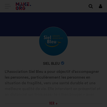
IR
Cone
A
LA
PÁGINA
DESCUBRE
Biografía:
DE
EL
INICIO
PERFIL
DE
DE
NOMBRE
SIEL BLEU
SIEL
MAKE.ORG
DE
L’Association Siel Bleu a pour objectif d’accompagner
BLEU
LA
les personnes, particulièrement les personnes en
ORGANIZACIÓN:
situation de fragilité, vers une santé durable et une
meilleure qualité de vie. Elle intervient en présentiel et
en distanciel sur trois axes : le « Bien bouger » avec
l’Activité physique adaptée, le « Bien dans son assiette
VER +
» avec des programmes en nutrition et le « Bien sur sa