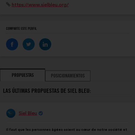
Sitio
https://www.sielbleu.org/
planète » avec des programmes en mobilité active.
web:
COMPARTE ESTE PERFIL
PROPUESTAS
POSICIONAMIENTOS
LAS ÚLTIMAS PROPUESTAS DE SIEL BLEU:
Siel Bleu
Propuesta
de:
Contenido
Con
Il faut que les personnes âgées soient au cœur de notre société et
de
el