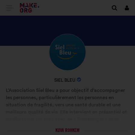
SAIDI
Logi
siss
MAKE.ORG
AVALEHELE
TUTVU
Elulugu:
ISIKU
SIEL
BLEU
ORGANISATSIOONI
SIEL BLEU
PROFIILIGA
NIMI:
L’Association Siel Bleu a pour objectif d’accompagner
les personnes, particulièrement les personnes en
situation de fragilité, vers une santé durable et une
meilleure qualité de vie. Elle intervient en présentiel et
en distanciel sur trois axes : le « Bien bouger » avec
l’Activité physique adaptée, le « Bien dans son assiette
KUVA ROHKEM
» avec des programmes en nutrition et le « Bien sur sa