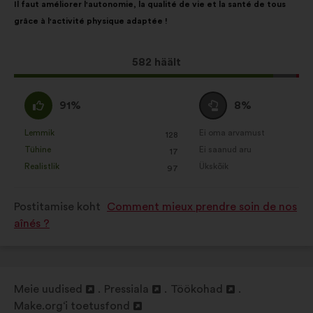
Il faut améliorer l'autonomie, la qualité de vie et la santé de tous
sisu:
jaotus:
grâce à l'activité physique adaptée !
Selle
582 häält
ettepaneku
hääled:
Olen
Olen
91%
8%
nõus
erapooletu
:
:
Lemmik
Ei oma arvamust
:
korda
:
korda
128
See
See
Tühine
Ei saanud aru
:
korda
:
korda
17
ettepanek
ettepanek
Realistlik
Ükskõik
:
korda
:
korda
97
kvalifitseeriti
kvalifitseeriti
järgmiselt:
järgmiselt:
Postitamise koht
Comment mieux prendre soin de nos
aînés ?
Meie uudised
Pressiala
Töökohad
Avamine
Avamine
Avamine
Make.org‘i toetusfond