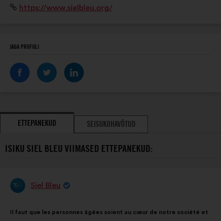
Veebisait:
https://www.sielbleu.org/
planète » avec des programmes en mobilité active.
JAGA PROFIILI
ETTEPANEKUD
SEISUKOHAVÕTUD
ISIKU SIEL BLEU VIIMASED ETTEPANEKUD:
Siel Bleu
Ettepaneku
esitaja:
Ettepaneku
Häälte
Il faut que les personnes âgées soient au cœur de notre société et
sisu:
jaotus: