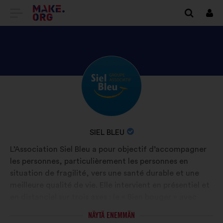
SIIRRY
Kirj
sisä
MAKE.ORGIN
KOTISIVULLE
TUTUSTU
Tietoa:
ORGANISAATION
SIEL
BLEU
ORGANISAATION
SIEL BLEU
PROFIILIIN
NIMI:
L’Association Siel Bleu a pour objectif d’accompagner
les personnes, particulièrement les personnes en
situation de fragilité, vers une santé durable et une
meilleure qualité de vie. Elle intervient en présentiel et
en distanciel sur trois axes : le « Bien bouger » avec
l’Activité physique adaptée, le « Bien dans son assiette
NÄYTÄ ENEMMÄN
» avec des programmes en nutrition et le « Bien sur sa