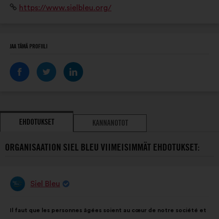
Verkkosivusto:
https://www.sielbleu.org/
planète » avec des programmes en mobilité active.
JAA TÄMÄ PROFIILI
EHDOTUKSET
KANNANOTOT
ORGANISAATION SIEL BLEU VIIMEISIMMÄT EHDOTUKSET:
Siel Bleu
Ehdotus
henkilöltä
Ehdotuksen
Äänten
Il faut que les personnes âgées soient au cœur de notre société et
sisältö:
jakautuminen: