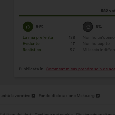
proposta:
Quest
582 vot
propos
ha
Sono
Questa
Voto
Questa
91%
8%
raccolt
d'accordo
proposta
neutrale
proposta
:
è
:
è
La mia preferita
:
volte
128
Non ho un'opini
:
volte
stata
stata
Evidente
:
volte
17
Non ho capito
:
volte
qualificata
qualificata
Realistica
:
volte
97
Mi lascia indiffe
:
volte
come:
come:
Pubblicata in
Comment mieux prendre soin de nos
unità lavorative
Fondo di dotazione Make.org
Apri
in
a
un'altra
l'utilizzo dei dati
Gestione dei cookie
Dichiarazione di acce