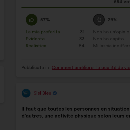
Quest
654 vot
propos
ha
Sono
Questa
Voto
Questa
57%
29%
raccolt
d'accordo
proposta
neutrale
proposta
:
è
:
è
La mia preferita
:
volte
31
Non ho un'opinio
:
volte
stata
stata
Evidente
:
volte
33
Non ho capito
:
volte
qualificata
qualificata
Realistica
:
volte
64
Mi lascia indiffe
:
volte
come:
come:
Pubblicata in
Comment améliorer la qualité de vie
Siel Bleu
Proposta
di:
Contenuto
Così
Il faut que toutes les personnes en situatio
della
ripartiti:
d’autres, une activité physique selon leurs e
mia
proposta: