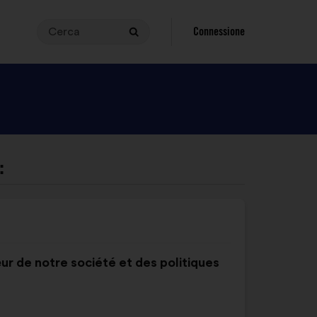
Cerca
Per
Connessione
Cerca
effettuare
una
ricerca,
la
tua
richiesta
deve
:
essere
compresa
tra
i
3
e
ur de notre société et des politiques
i
140
caratteri.