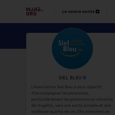
VAI
Le nostre novità
Apri
ALLA
in
HOME
SCOPRI
Biografia:
un'altra
PAGE
IL
scheda
DI
PROFILO
DI
MAKE.ORG
SIEL
BLEU
NOME
SIEL BLEU
DELL'ORGANIZZAZIONE
L’Association Siel Bleu a pour objectif
d’accompagner les personnes,
particulièrement les personnes en situation
de fragilité, vers une santé durable et une
meilleure qualité de vie. Elle intervient en