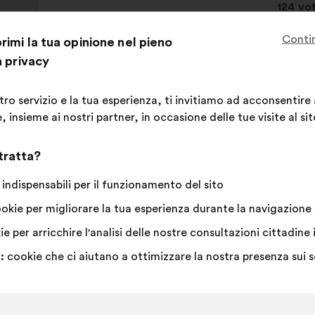
Quest
124 vot
propos
Conti
imi la tua opinione nel pieno
ha
Sono
Questa
Voto
Questa
83%
13%
raccol
a privacy
d'accordo
proposta
neutrale
proposta
:
è
:
è
La mia preferita
:
volte
17
Non ho un'opini
:
volte
stata
stata
Evidente
:
volte
14
Non ho capito
:
volte
stro servizio e la tua esperienza, ti invitiamo ad acconsentire
qualificata
qualificata
Realistica
:
volte
31
Mi lascia indiffe
:
volte
 insieme ai nostri partner, in occasione delle tue visite al sit
come:
come:
 tratta?
Pubblicata in
Comment la société peut-elle garant
handicapées ?
indispensabili per il funzionamento del sito
okie per migliorare la tua esperienza durante la navigazione s
e per arricchire l'analisi delle nostre consultazioni cittadi
Siel Bleu
Proposta
:
cookie che ci aiutano a ottimizzare la nostra presenza sui 
di:
Contenuto
Così
Il faut encourager les médecins à prescrire 
della
ripartiti:
personnes âgées fragilisées.
mia