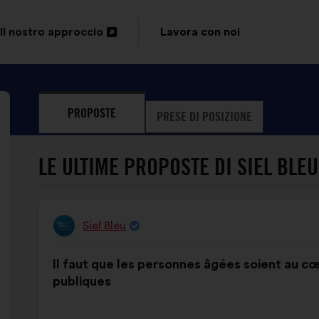
Il nostro approccio
Lavora con noi
Apri
in
un'altra
PROPOSTE
PRESE DI POSIZIONE
scheda
LE ULTIME PROPOSTE DI SIEL BLEU
Siel Bleu
Proposta
:
di:
Contenuto
Così
Il faut que les personnes âgées soient au cœ
della
ripartiti:
publiques
mia
proposta: