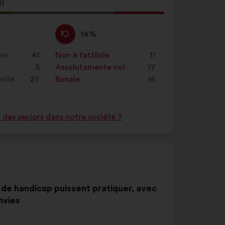
Inseriscila
a
i
nel
ta
campo
Non
Questa
14%
di
o:
sono
proposta
ricerca
d'accordo
è
ne
41
Non è fattibile
:
volte
11
e
:
stata
5
Assolutamente no!
:
volte
17
poi
qualificata
rente
27
Banale
:
volte
16
clicca
come:
sul
pulsante
 des seniors dans notre société ?
"Cerca"
n de handicap puissent pratiquer, avec
nvies