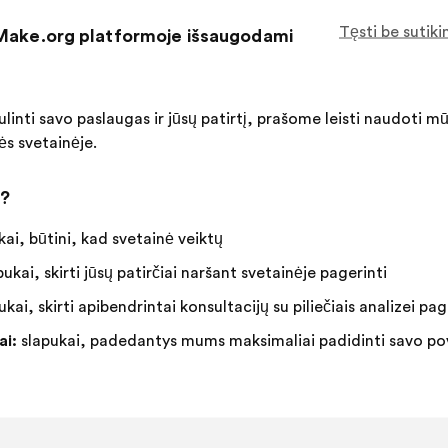
Dėl
124 bals
Tęsti be sutik
 Make.org platformoje išsaugodami
šio
pasiūly
Pritariu
Šis
Susilaikau
Šis
83 %
13 %
gauta:
:
pasiūlymas
:
pasiūlymas
įvertintas
įvertintas
Mėgstamiausias
:
kartų
17
Neturiu nuomon
:
kartų
linti savo paslaugas ir jūsų patirtį, prašome leisti naudoti m
taip:
taip:
Banalus
:
kartų
14
Nesuprantamas
:
kartų
ės svetainėje.
Realus
:
kartų
31
Nedomina
:
kartų
i?
Įkelta į
Comment la société peut-elle garantir une
ai, būtini, kad svetainė veiktų
ukai, skirti jūsų patirčiai naršant svetainėje pagerinti
kai, skirti apibendrintai konsultacijų su piliečiais analizei pag
Siel Bleu
Pasiūlymas:
ai:
slapukai, padedantys mums maksimaliai padidinti savo pove
Pasiūlymo
Balsai
Il faut encourager les médecins à prescrire 
turinys:
pasiskirstė
personnes âgées fragilisées.
taip: