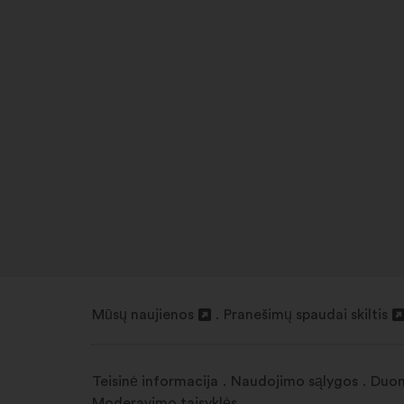
Mūsų naujienos
Pranešimų spaudai skiltis
Atverti
Atverti
naujame
naujame
skirtuke
skirtuke
Teisinė informacija
Naudojimo sąlygos
Duom
Moderavimo taisyklės