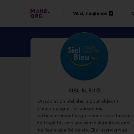
EITI
Mūsų naujienos
M
Atverti
A
Į
naujame
PAGRINDINĮ
PATIKRINKITE
Biografija:
skirtuke
s
MAKE.ORG
SIEL
PUSLAPĮ
BLEU
PROFILĮ
ORGANIZACIJOS
SIEL BLEU
PAVADINIMAS:
L’Association Siel Bleu a pour objectif
d’accompagner les personnes,
particulièrement les personnes en situation
de fragilité, vers une santé durable et une
meilleure qualité de vie. Elle intervient en