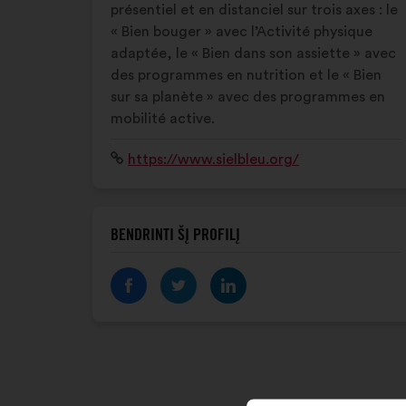
présentiel et en distanciel sur trois axes : le
« Bien bouger » avec l’Activité physique
adaptée, le « Bien dans son assiette » avec
des programmes en nutrition et le « Bien
sur sa planète » avec des programmes en
mobilité active.
Interneto
https://www.sielbleu.org/
svetainė:
BENDRINTI ŠĮ PROFILĮ