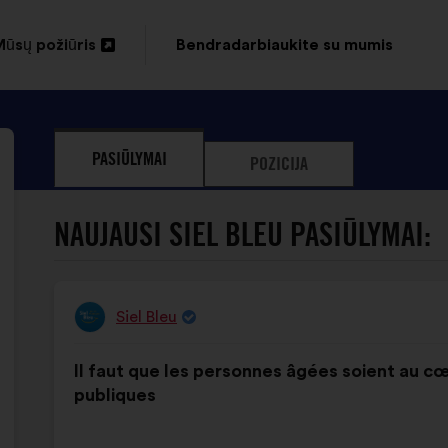
ūsų požiūris
Bendradarbiaukite su mumis
tverti
naujame
kirtuke
PASIŪLYMAI
POZICIJA
NAUJAUSI SIEL BLEU PASIŪLYMAI:
Siel Bleu
Pasiūlymas:
Pasiūlymo
Balsai
Il faut que les personnes âgées soient au cœ
turinys:
pasiskirstė
publiques
taip: