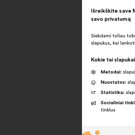
Išreikškite save
savo privatumą
Siekdami toliau tobu
slapukus, kai lankot
Kokie tai slapuka
Metodai:
slapuk
Nuostatos:
slap
Statistika:
slapu
Socialiniai tinkl
tinklus