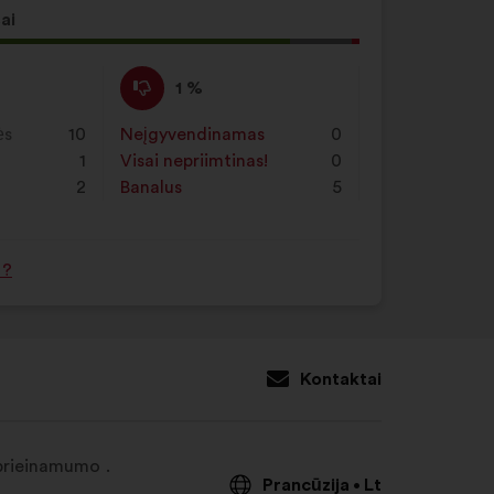
ai
mo
Nepritariu
Šis
1 %
:
pasiūlymas
įvertintas
ės
10
Neįgyvendinamas
:
kartų
0
taip:
1
Visai nepriimtinas!
:
kartų
0
2
Banalus
:
kartų
5
 ?
Kontaktai
 prieinamumo
Prancūzija
Lt
•