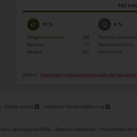
Dėl
582 bals
šio
pasiūly
Pritariu
Šis
Susilaikau
Šis
91 %
8 %
gauta:
:
pasiūlymas
:
pasiūlymas
įvertintas
įvertintas
Mėgstamiausias
:
kartų
128
Neturiu nuomon
:
kartų
taip:
taip:
Banalus
:
kartų
17
Nesuprantamas
:
kartų
Realus
:
kartų
97
Nedomina
:
kartų
Įkelta į
Comment mieux prendre soin de nos aînés
Darbo vietos
Labdaros fondas Make.org
Atverti
Atverti
naujame
naujame
skirtuke
skirtuke
enų apsaugos politika
Slapukų valdymas
Pareiškimas dėl