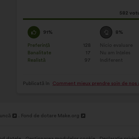
Aceast
582 votu
propun
a
Acord
Această
Neutru
Această
91%
8%
întrunit:
:
propunere
:
propunere
a
a
Preferință
:
ori
128
Nicio evaluare
:
ori
primit
primit
Banalitate
:
ori
17
Nu am înțeles
:
ori
clasificarea:
clasificarea:
Realistă
:
ori
97
Indiferent
:
ori
Publicată în
Comment mieux prendre soin de nos 
muncă
Fond de dotare Make.org
Deschidere
într-
o
ind datele
Gestionarea modulelor cookie
Declarație privin