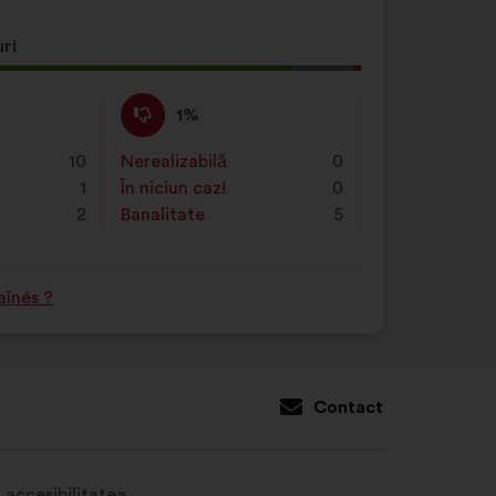
ă
ri
ere
Dezacord
Această
1%
:
propunere
a
10
Nerealizabilă
:
ori
0
primit
1
În niciun caz!
:
ori
0
clasificarea:
2
Banalitate
:
ori
5
aînés ?
Contact
d accesibilitatea