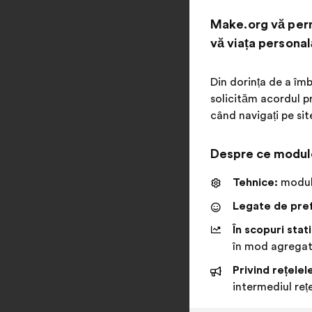
Make.org vă perm
vă viața personal
Din dorința de a îmb
solicităm acordul pr
când navigați pe sit
Despre ce modul
Tehnice:
module
Legate de pref
În scopuri stati
în mod agrega
Privind rețelel
intermediul rețe