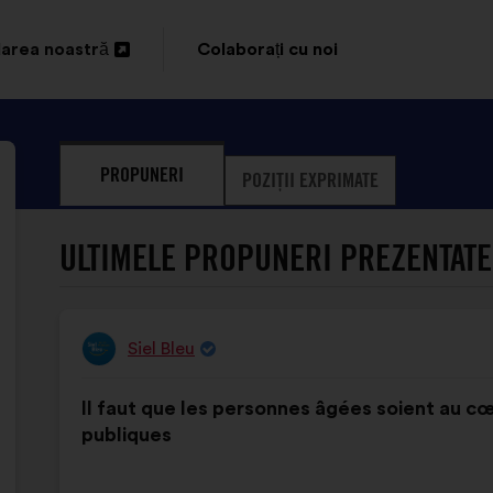
area noastră
Colaborați cu noi
idere
PROPUNERI
POZIȚII EXPRIMATE
ULTIMELE PROPUNERI PREZENTATE 
Siel Bleu
Propunere
făcută
Conținutul
Cu
de:
Il faut que les personnes âgées soient au cœ
propunerii:
următoarea
publiques
distribuire: