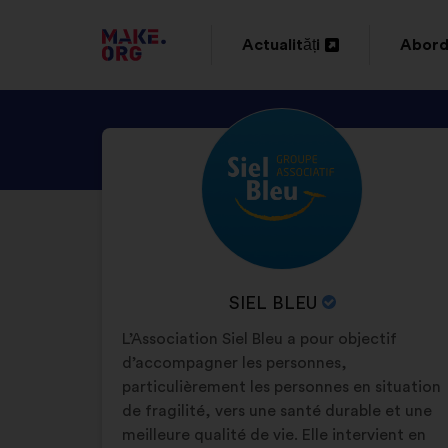
DIRECȚIONARE
Actualități
Abord
Deschidere
Desch
SPRE
într-
într-
PRIMA
DESCOPERIȚI
Biografie:
o
o
PAGINĂ
PROFILUL
filă
filă
A
SIEL
nouă
nouă
BLEU
SITE-
ULUI
NUMELE
SIEL BLEU
MAKE.ORG
ORGANIZAȚIEI:
L’Association Siel Bleu a pour objectif
d’accompagner les personnes,
particulièrement les personnes en situation
de fragilité, vers une santé durable et une
meilleure qualité de vie. Elle intervient en