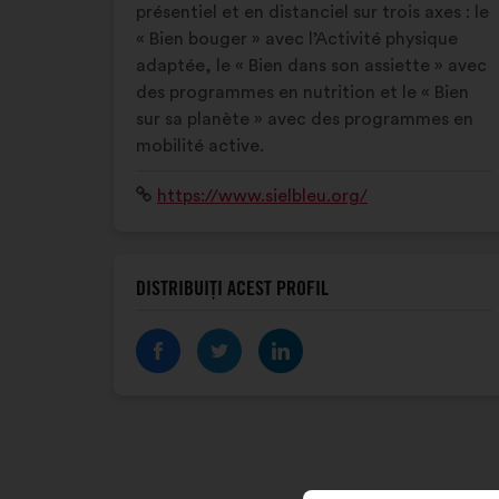
présentiel et en distanciel sur trois axes : le
« Bien bouger » avec l’Activité physique
adaptée, le « Bien dans son assiette » avec
des programmes en nutrition et le « Bien
sur sa planète » avec des programmes en
mobilité active.
Site
https://www.sielbleu.org/
internet:
DISTRIBUIȚI ACEST PROFIL