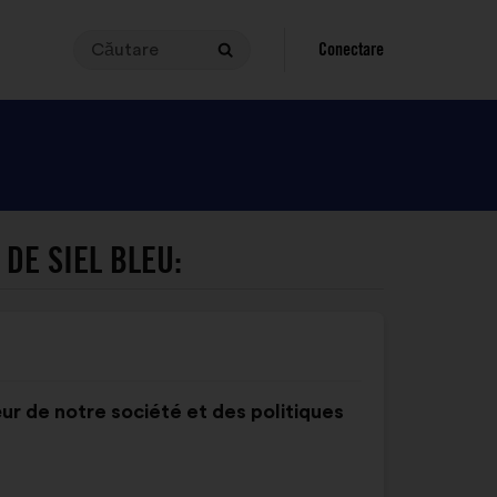
Căutare
Pentru
Conectare
Căutare
a
efectua
o
căutare,
expresia
solicitată
trebuie
DE SIEL BLEU:
să
aibă
între
3
și
140
ur de notre société et des politiques
de
caractere.
Scrieți-