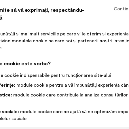
Aceast
124 votu
Contin
ite să vă exprimați, respectându-
propun
a
ă
Acord
Această
Neutru
Această
83%
13%
întrunit:
:
propunere
:
propunere
a
a
Preferință
:
ori
17
Nicio evaluare
:
ori
unătăți și mai mult serviciile pe care vi le oferim și experie
primit
primit
Banalitate
:
ori
14
Nu am înțeles
:
ori
ivind modulele cookie pe care noi și partenerii noștri intenți
clasificarea:
clasificarea:
Realistă
:
ori
31
Indiferent
:
ori
e.
e cookie este vorba?
Publicată în
Comment la société peut-elle garanti
handicapées ?
 cookie indispensabile pentru funcționarea site-ului
erințe:
module cookie pentru a vă îmbunătăți experiența când
stice:
module cookie care contribuie la analiza consultărilor
Siel Bleu
t
Propunere
făcută
e sociale:
module cookie care ne ajută să ne optimizăm impac
Conținutul
Cu
de:
Il faut encourager les médecins à prescrire 
lelor sociale
propunerii:
următoarea
personnes âgées fragilisées.
distribuire: