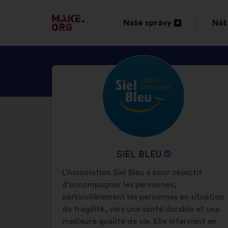
PREJSŤ
Naše správy
Náš
Otvorenie
Otv
NA
na
na
DOMOVSKÚ
ZOZNÁMTE
Životopis:
novej
nov
STRÁNKU
SA
karte
kar
MAKE.ORG
S
PROFILOM
SIEL
BLEU
NÁZOV
SIEL BLEU
ORGANIZÁCIE:
L’Association Siel Bleu a pour objectif
d’accompagner les personnes,
particulièrement les personnes en situation
de fragilité, vers une santé durable et une
meilleure qualité de vie. Elle intervient en