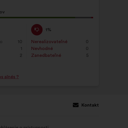
sov
Nesúhlasím
Tento
1%
:
návrh
bol
ko
10
Nerealizovateľné
:
krát
0
kvalifikovaný:
1
Nevhodné
:
krát
0
2
Zanedbateľné
:
krát
5
s aînés ?
Kontakt
hlásenie o prístupnosti