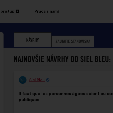
 prístup
Práca s nami
orenie
ej
NÁVRHY
ZAUJATIE STANOVISKA
te
NAJNOVŠIE NÁVRHY OD SIEL BLEU:
Siel Bleu
Návrh:
Obsah
S
Il faut que les personnes âgées soient au cœ
návrhu:
rozdelením:
publiques