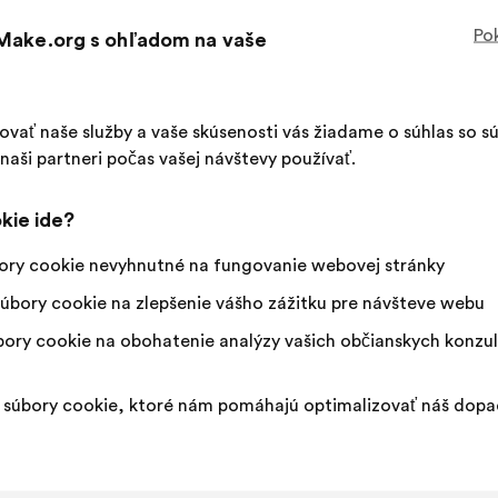
Tento
124 hlas
Pok
 Make.org s ohľadom na vaše
návrh
bol
Súhlasím
Tento
Neutrálny
Tento
83%
13%
prijatý:
:
návrh
hlas
návrh
bol
:
bol
Obľúbená položka
:
krát
17
Žiadne stanovis
:
krát
šovať naše služby a vaše skúsenosti vás žiadame o súhlas so 
kvalifikovaný:
kvalifikovaný:
Zanedbateľné
:
krát
14
Nezahŕňa
:
krát
aši partneri počas vašej návštevy používať.
Realistické
:
krát
31
Ľahostajný
:
krát
kie ide?
Uverejnené na
Comment la société peut-elle garan
ory cookie nevyhnutné na fungovanie webovej stránky
handicapées ?
úbory cookie na zlepšenie vášho zážitku pre návšteve webu
ory cookie na obohatenie analýzy vašich občianskych konzul
Siel Bleu
Návrh:
súbory cookie, ktoré nám pomáhajú optimalizovať náš dop
Obsah
S
Il faut encourager les médecins à prescrire 
návrhu:
rozdelením:
personnes âgées fragilisées.