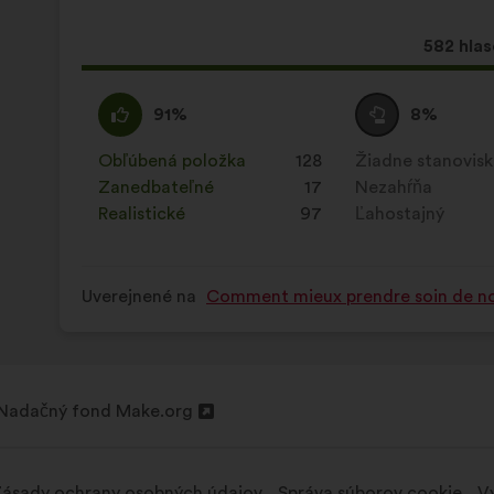
Tento
582 hla
návrh
bol
Súhlasím
Tento
Neutrálny
Tento
91%
8%
prijatý:
:
návrh
hlas
návrh
bol
:
bol
Obľúbená položka
:
krát
128
Žiadne stanovis
:
krát
kvalifikovaný:
kvalifikovaný:
Zanedbateľné
:
krát
17
Nezahŕňa
:
krát
Realistické
:
krát
97
Ľahostajný
:
krát
Uverejnené na
Comment mieux prendre soin de no
Nadačný fond Make.org
Otvorenie
na
novej
ásady ochrany osobných údajov
Správa súborov cookie
Vy