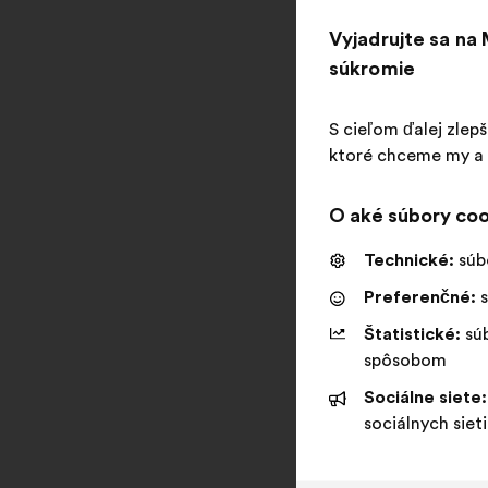
Vyjadrujte sa na
súkromie
S cieľom ďalej zlep
ktoré chceme my a n
O aké súbory coo
Technické:
súb
Preferenčné:
s
Štatistické:
súb
spôsobom
Sociálne siete:
sociálnych sieti