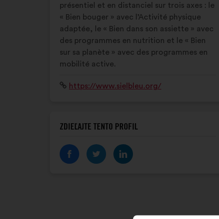
présentiel et en distanciel sur trois axes : le
« Bien bouger » avec l’Activité physique
adaptée, le « Bien dans son assiette » avec
des programmes en nutrition et le « Bien
sur sa planète » avec des programmes en
mobilité active.
Internetová
https://www.sielbleu.org/
stránka:
ZDIEĽAJTE TENTO PROFIL