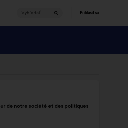
Vyhľadať
Ak
Prihlásiť sa
Vyhľadať
chcete
vykonať
vyhľadávanie,
vaša
požiadavka
musí
mať
od
3
do
140
znakov.
Zadajte
ur de notre société et des politiques
ich
do
vyhľadávacieho