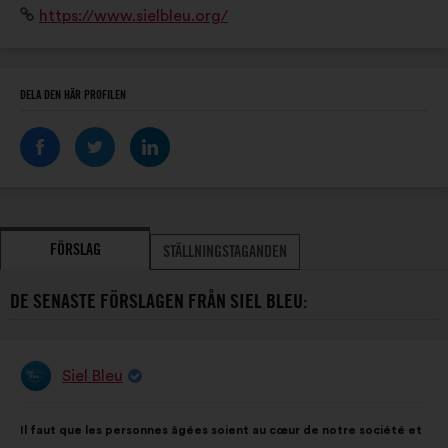
Webbplats:
https://www.sielbleu.org/
planète » avec des programmes en mobilité active.
DELA DEN HÄR PROFILEN
FÖRSLAG
STÄLLNINGSTAGANDEN
DE SENASTE FÖRSLAGEN FRÅN SIEL BLEU:
Siel Bleu
Förslag
från:
Innehållet
Fördelat
Il faut que les personnes âgées soient au cœur de notre société et
i
på: