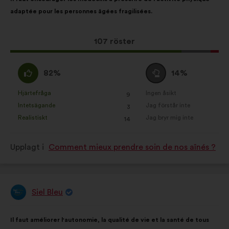
Sociala medier:
cookies som
i
på:
adaptée pour les personnes âgées fragilisées.
hjälper oss att förbättra vårt
förslaget:
genomslag tack vare sociala
medier
Det
107 röster
här
förslaget
Jag
Jag
82%
14%
har
håller
är
fått:
med
neutral
Hjärtefråga
Ingen åsikt
:
gånger
:
gånger
9
Det
Det
:
:
Intetsägande
Jag förstår inte
:
gånger
:
gånger
3
här
här
Realistiskt
Jag bryr mig inte
:
gånger
:
gånger
14
förslaget
förslaget
har
har
Upplagt i
Comment mieux prendre soin de nos aînés ?
betecknats
betecknats
som:
som:
Siel Bleu
Förslag
från:
Innehållet
Fördelat
Il faut améliorer l'autonomie, la qualité de vie et la santé de tous
i
på: