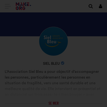
GÅ
Logg
in
TILL
FÖRSTASIDAN
FÖR
UTFORSKA
Bakgrund:
MAKE.ORG
SIEL
BLEUS
PROFIL
ORGANISATIONENS
SIEL BLEU
NAMN:
L’Association Siel Bleu a pour objectif d’accompagner
les personnes, particulièrement les personnes en
situation de fragilité, vers une santé durable et une
meilleure qualité de vie. Elle intervient en présentiel et
en distanciel sur trois axes : le « Bien bouger » avec
l’Activité physique adaptée, le « Bien dans son assiette
SE MER
» avec des programmes en nutrition et le « Bien sur sa