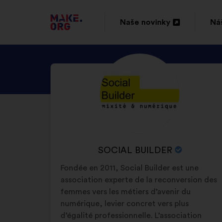
PŘEJÍT
Naše novinky
Náš
Otevřít
Ote
NA
na
na
DOMOVSKOU
SEZNAM
Životopis:
nové
no
STRÁNKU
SE
kartě
ka
MAKE.ORG
PROFILEM
UŽIVATELE/UŽIVAT
SOCIAL
BUILDER
NÁZEV
SOCIAL BUILDER
ORGANIZACE:
Fondée en 2011, Social Builder est une
association experte de la reconversion des
femmes vers les métiers d’avenir du
numérique, levier concret vers plus
d’égalité professionnelle. L’association