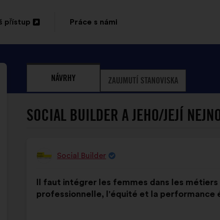
 přístup
Práce s námi
vřít
vé
NÁVRHY
ZAUJMUTÍ STANOVISKA
rtě
ELKY
SOCIAL BUILDER A JEHO/JEJÍ NEJN
Social Builder
Návrh:
Obsah
S
Il faut intégrer les femmes dans les métiers 
návrhu:
distribucí:
professionnelle, l'équité et la performance