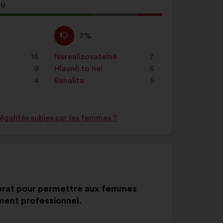
sů
Nesouhlasím
Tento
7%
:
návrh
byl
16
Nerealizovatelné
:
krát
7
kvalifikován:
9
Hlavně to ne!
:
krát
6
4
Banalita
:
krát
5
égalités subies par les femmes ?
torat pour permettre aux femmes
ent professionnel.