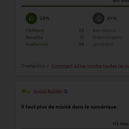
Tento
184 hla
návrh
získal:
Souhlasím
Tento
Neutrální
Tento
59%
27%
:
návrh
hlas
návrh
byl
:
byl
Oblíbený
:
krát
23
Bez názoru
:
krát
kvalifikován:
kvalifikován:
Banalita
:
krát
10
Nepochopený
:
krát
Realistický
:
krát
34
Lhostejný
:
krát
Zveřejněno v
Comment lutter contre toutes les in
Social Builder
Návrh:
Obsah
S
Il faut plus de mixité dans le numérique.
návrhu:
distribucí:
Tento
113 hla