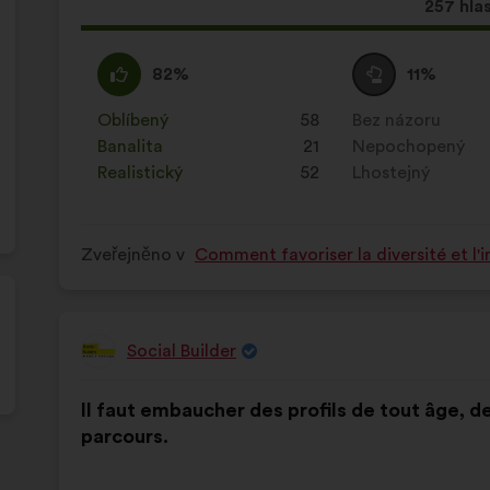
Tento
257 hla
návrh
získal:
Souhlasím
Tento
Neutrální
Tento
82%
11%
:
návrh
hlas
návrh
byl
:
byl
Oblíbený
:
krát
58
Bez názoru
:
krát
kvalifikován:
kvalifikován:
Banalita
:
krát
21
Nepochopený
:
krát
Realistický
:
krát
52
Lhostejný
:
krát
Zveřejněno v
Comment favoriser la diversité et l'i
Social Builder
Návrh:
Obsah
S
Il faut embaucher des profils de tout âge, de
návrhu:
distribucí:
parcours.