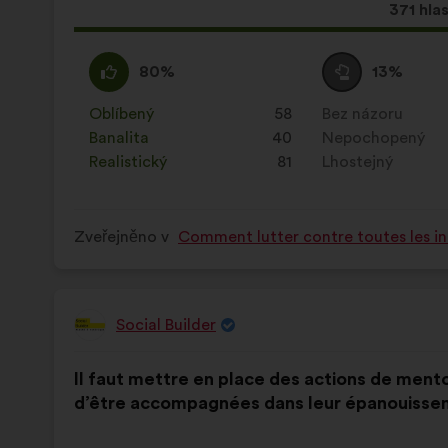
Tento
371 hla
návrh
získal:
Souhlasím
Tento
Neutrální
Tento
80%
13%
:
návrh
hlas
návrh
byl
:
byl
Oblíbený
:
krát
58
Bez názoru
:
krát
kvalifikován:
kvalifikován:
Banalita
:
krát
40
Nepochopený
:
krát
Realistický
:
krát
81
Lhostejný
:
krát
Zveřejněno v
Comment lutter contre toutes les in
Social Builder
Návrh:
Obsah
S
Il faut mettre en place des actions de men
návrhu:
distribucí:
d’être accompagnées dans leur épanouissem