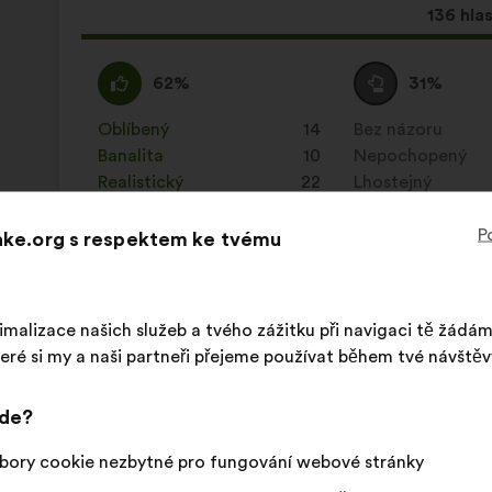
Tento
136 hla
návrh
získal:
Souhlasím
Tento
Neutrální
Tento
62%
31%
:
návrh
hlas
návrh
byl
:
byl
Oblíbený
:
krát
14
Bez názoru
:
krát
kvalifikován:
kvalifikován:
Banalita
:
krát
10
Nepochopený
:
krát
Realistický
:
krát
22
Lhostejný
:
krát
P
Make.org s respektem ke tvému
Zveřejněno v
Comment lutter contre toutes les in
imalizace našich služeb a tvého zážitku při navigaci tě žádá
eré si my a naši partneři přejeme používat během tvé návštěv
Social Builder
Návrh:
Obsah
S
jde?
Il faut créer des offres d’emploi et des prat
návrhu:
distribucí:
bory cookie nezbytné pro fungování webové stránky
Tento
154 hla