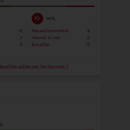
sů
Nesouhlasím
Tento
14%
:
návrh
byl
15
Nerealizovatelné
:
krát
4
kvalifikován:
7
Hlavně to ne!
:
krát
6
9
Banalita
:
krát
13
égalités subies par les femmes ?
sů