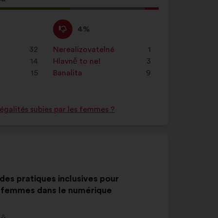
Nesouhlasím
Tento
4%
:
návrh
byl
32
Nerealizovatelné
:
krát
1
kvalifikován:
14
Hlavně to ne!
:
krát
3
15
Banalita
:
krát
9
égalités subies par les femmes ?
 des pratiques inclusives pour
 femmes dans le numérique