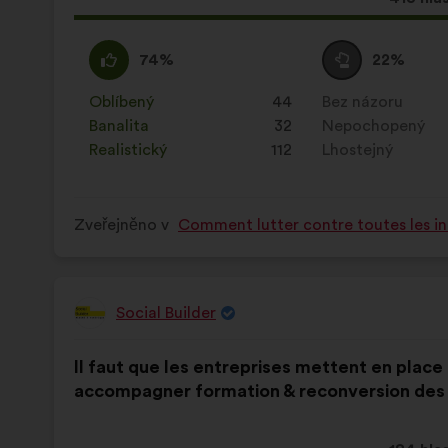
návrh
získal:
Souhlasím
Tento
Neutrální
Tento
74%
22%
:
návrh
hlas
návrh
byl
:
byl
Oblíbený
:
krát
44
Bez názoru
:
krát
kvalifikován:
kvalifikován:
Banalita
:
krát
32
Nepochopený
:
krát
Realistický
:
krát
112
Lhostejný
:
krát
Zveřejněno v
Comment lutter contre toutes les in
Social Builder
Návrh:
Obsah
S
Il faut que les entreprises mettent en place
návrhu:
distribucí:
accompagner formation & reconversion des