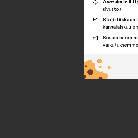
Asetuksiin liit
sivustoa
Statistiikkaan 
kansalaiskuule
Sosiaaliseen m
vaikutuksemme 