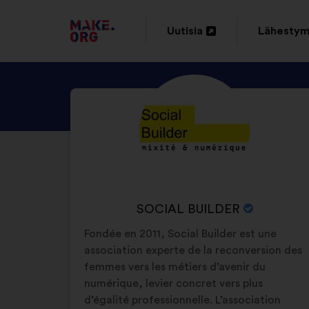
SIIRRY
Uutisia
Lähesty
Avaa
Avaa
MAKE.ORGIN
uudessa
uudessa
KOTISIVULLE
TUTUSTU
Tietoa:
välilehdessä
välilehde
ORGANISAATION
SOCIAL
BUILDER
PROFIILIIN
ORGANISAATION
SOCIAL BUILDER
NIMI:
Fondée en 2011, Social Builder est une
association experte de la reconversion des
femmes vers les métiers d’avenir du
numérique, levier concret vers plus
d’égalité professionnelle. L’association