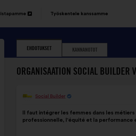
mistapamme
Työskentele kanssamme
ssä
EHDOTUKSET
KANNANOTOT
ORGANISAATION SOCIAL BUILDER 
Social Builder
Ehdotus
henkilöltä
Ehdotuksen
Äänten
Il faut intégrer les femmes dans les métiers 
sisältö:
jakautuminen:
professionnelle, l'équité et la performance