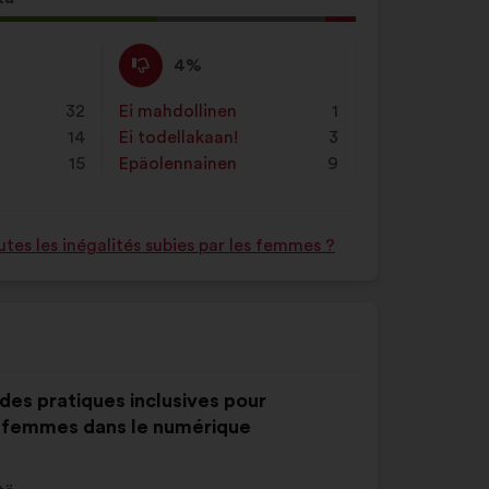
s
Eri
Tätä
4%
mieltä
ehdotusta
asti:
:
on
32
Ei mahdollinen
:
kertaa
1
luonnehdittu
14
Ei todellakaan!
:
kertaa
3
seuraavasti:
15
Epäolennainen
:
kertaa
9
es les inégalités subies par les femmes ?
 des pratiques inclusives pour
 femmes dans le numérique