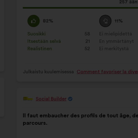
Tämä
257 ään
ehdotu
sai
samaa
Tätä
Äänestä
Tätä
82%
11%
ääniä
mieltä
ehdotusta
tyhjää
ehdotusta
seuraav
:
on
:
on
Suosikki
:
kertaa
58
Ei mielipidettä
:
kertaa
luonnehdittu
luonnehdittu
Itsestään selvä
:
kertaa
21
En ymmärtänyt
:
kertaa
seuraavasti:
seuraavasti:
Realistinen
:
kertaa
52
Ei merkitystä
:
kertaa
Julkaistu kuulemisessa
Comment favoriser la divers
Social Builder
Ehdotus
henkilöltä
Ehdotuksen
Äänten
Il faut embaucher des profils de tout âge, de
sisältö:
jakautuminen:
parcours.