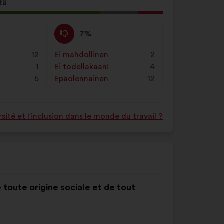
painiketta
tä
s
Eri
Tätä
7%
mieltä
ehdotusta
asti:
:
on
12
Ei mahdollinen
:
kertaa
2
luonnehdittu
1
Ei todellakaan!
:
kertaa
4
seuraavasti:
5
Epäolennainen
:
kertaa
12
ité et l'inclusion dans le monde du travail ?
 toute origine sociale et de tout