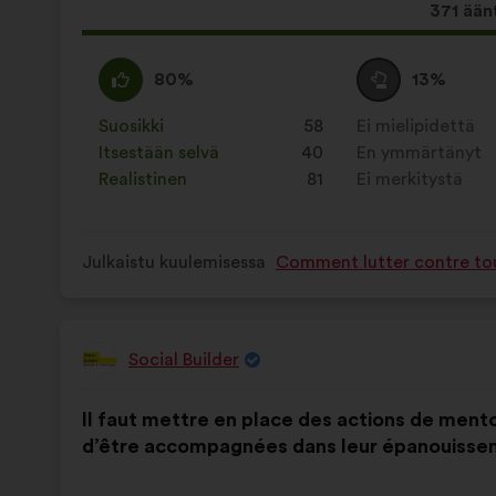
Tämä
371 ään
ehdotu
sai
samaa
Tätä
Äänestä
Tätä
80%
13%
ääniä
mieltä
ehdotusta
tyhjää
ehdotusta
seuraav
:
on
:
on
Suosikki
:
kertaa
58
Ei mielipidettä
:
kertaa
luonnehdittu
luonnehdittu
Itsestään selvä
:
kertaa
40
En ymmärtänyt
:
kertaa
seuraavasti:
seuraavasti:
Realistinen
:
kertaa
81
Ei merkitystä
:
kertaa
Julkaistu kuulemisessa
Comment lutter contre tout
Social Builder
Ehdotus
henkilöltä
Ehdotuksen
Äänten
Il faut mettre en place des actions de men
sisältö:
jakautuminen:
d’être accompagnées dans leur épanouissem