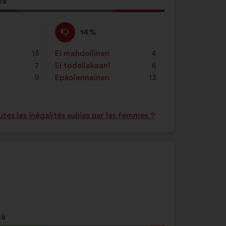
tä
s
Eri
Tätä
14%
mieltä
ehdotusta
asti:
:
on
15
Ei mahdollinen
:
kertaa
4
luonnehdittu
7
Ei todellakaan!
:
kertaa
6
seuraavasti:
9
Epäolennainen
:
kertaa
13
es les inégalités subies par les femmes ?
tä