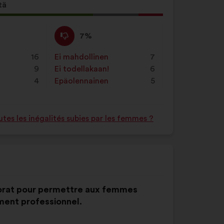
tä
s
Eri
Tätä
7%
mieltä
ehdotusta
asti:
:
on
16
Ei mahdollinen
:
kertaa
7
luonnehdittu
9
Ei todellakaan!
:
kertaa
6
seuraavasti:
4
Epäolennainen
:
kertaa
5
es les inégalités subies par les femmes ?
torat pour permettre aux femmes
ent professionnel.