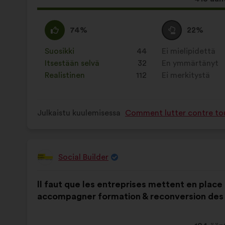
ehdotu
sai
samaa
Tätä
Äänestä
Tätä
74%
22%
ääniä
mieltä
ehdotusta
tyhjää
ehdotusta
seuraav
:
on
:
on
Suosikki
:
kertaa
44
Ei mielipidettä
:
kertaa
luonnehdittu
luonnehdittu
Itsestään selvä
:
kertaa
32
En ymmärtänyt
:
kertaa
seuraavasti:
seuraavasti:
Realistinen
:
kertaa
112
Ei merkitystä
:
kertaa
Julkaistu kuulemisessa
Comment lutter contre tout
Social Builder
Ehdotus
henkilöltä
Ehdotuksen
Äänten
Il faut que les entreprises mettent en place
sisältö:
jakautuminen:
accompagner formation & reconversion des