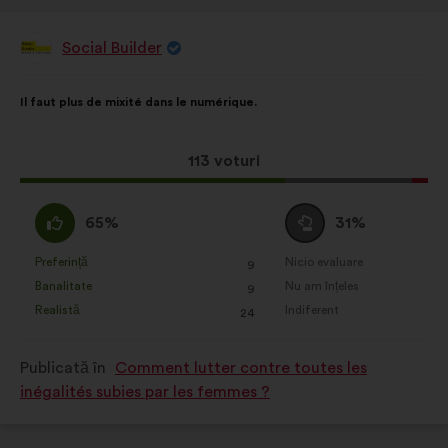
Social Builder
Propunere
făcută
de:
Conținutul
Cu
Il faut plus de mixité dans le numérique.
propunerii:
următoarea
distribuire:
Această
113 voturi
propunere
a
Acord
Neutru
65%
31%
întrunit:
:
:
Preferință
Nicio evaluare
:
ori
:
ori
9
Această
Această
Banalitate
Nu am înțeles
:
ori
:
ori
9
propunere
propunere
Realistă
Indiferent
:
ori
:
ori
24
a
a
primit
primit
Publicată în
Comment lutter contre toutes les
clasificarea:
clasificarea:
inégalités subies par les femmes ?