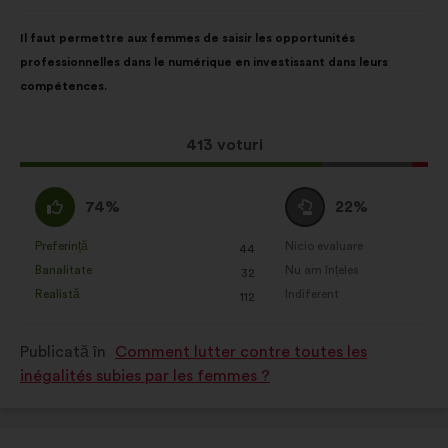
făcută
optimizăm impactul prin
de:
Conținutul
Cu
intermediul rețelelor sociale
Il faut permettre aux femmes de saisir les opportunités
propunerii:
următoarea
professionnelles dans le numérique en investissant dans leurs
distribuire:
compétences.
Această
413 voturi
propunere
a
Acord
Neutru
74%
22%
întrunit:
:
:
Preferință
Nicio evaluare
:
ori
:
ori
44
Această
Această
Banalitate
Nu am înțeles
:
ori
:
ori
32
propunere
propunere
Realistă
Indiferent
:
ori
:
ori
112
a
a
primit
primit
Publicată în
Comment lutter contre toutes les
clasificarea:
clasificarea:
inégalités subies par les femmes ?