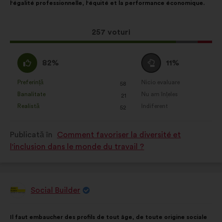
l'égalité professionnelle, l'équité et la performance économique.
distribuire:
Această
257 voturi
propunere
a
Acord
Neutru
82%
11%
întrunit:
:
:
Preferință
Nicio evaluare
:
ori
:
ori
58
Această
Această
Banalitate
Nu am înțeles
:
ori
:
ori
21
propunere
propunere
Realistă
Indiferent
:
ori
:
ori
52
a
a
primit
primit
Publicată în
Comment favoriser la diversité et
clasificarea:
clasificarea:
l'inclusion dans le monde du travail ?
Social Builder
Propunere
făcută
de:
Conținutul
Cu
Il faut embaucher des profils de tout âge, de toute origine sociale
propunerii:
următoarea