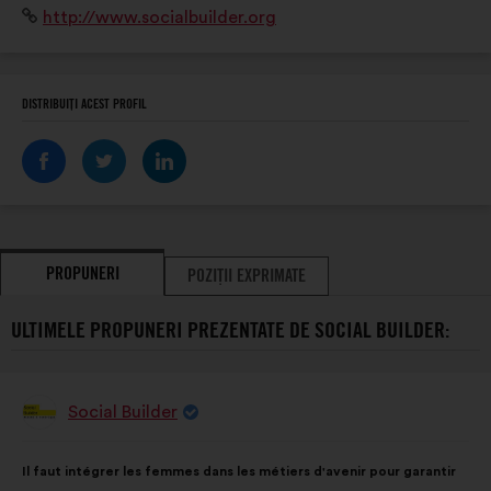
Site
http://www.socialbuilder.org
de femmes dans des secteurs porteurs, où la mixité
internet:
impacte positivement autant les f
DISTRIBUIȚI ACEST PROFIL
PROPUNERI
POZIȚII EXPRIMATE
ULTIMELE PROPUNERI PREZENTATE DE SOCIAL BUILDER:
Social Builder
Propunere
făcută
de:
Conținutul
Cu
Il faut intégrer les femmes dans les métiers d'avenir pour garantir
propunerii:
următoarea