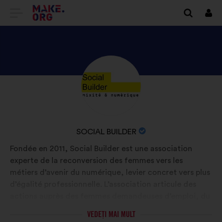
DIRECȚIONARE
Cone
SPRE
PRIMA
PAGINĂ
DESCOPERIȚI
Biografie:
A
PROFILUL
SITE-
SOCIAL
ULUI
BUILDER
NUMELE
SOCIAL BUILDER
MAKE.ORG
ORGANIZAȚIEI:
Fondée en 2011, Social Builder est une association
experte de la reconversion des femmes vers les
métiers d’avenir du numérique, levier concret vers plus
d’égalité professionnelle. L’association articule des
actions auprès des femmes demandeuses d’emploi, du
grand public et des organisations pour sensibiliser,
VEDEȚI MAI MULT
orienter, former et insérer durablement toujours plus