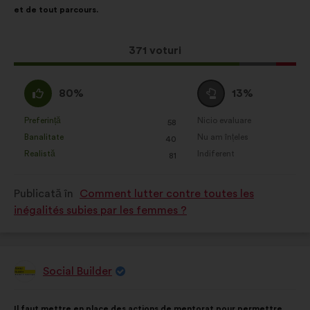
et de tout parcours.
distribuire:
Această
371 voturi
propunere
a
Acord
Neutru
80%
13%
întrunit:
:
:
Preferință
Nicio evaluare
:
ori
:
ori
58
Această
Această
Banalitate
Nu am înțeles
:
ori
:
ori
40
propunere
propunere
Realistă
Indiferent
:
ori
:
ori
81
a
a
primit
primit
Publicată în
Comment lutter contre toutes les
clasificarea:
clasificarea:
inégalités subies par les femmes ?
Social Builder
Propunere
făcută
de:
Conținutul
Cu
Il faut mettre en place des actions de mentorat pour permettre