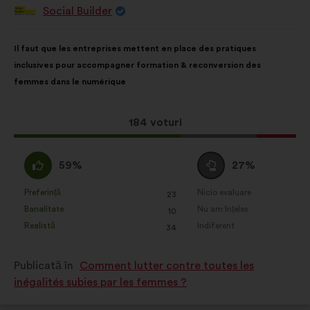
Social Builder
Propunere
făcută
de:
Conținutul
Cu
Il faut que les entreprises mettent en place des pratiques
propunerii:
următoarea
inclusives pour accompagner formation & reconversion des
distribuire:
femmes dans le numérique
Această
184 voturi
propunere
a
Acord
Neutru
59%
27%
întrunit:
:
:
Preferință
Nicio evaluare
:
ori
:
ori
23
Această
Această
Banalitate
Nu am înțeles
:
ori
:
ori
10
propunere
propunere
Realistă
Indiferent
:
ori
:
ori
34
a
a
primit
primit
Publicată în
Comment lutter contre toutes les
clasificarea:
clasificarea:
inégalités subies par les femmes ?