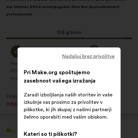
predloga:
naslednjo
aux femmes d’être accompagnées dans leur épanouissement
porazdelitvijo:
professionnel.
Ta
136 glasov
predlog
je
Za
Neopredeljen/-
62 %
31 %
zbral:
:
Nadaljuj brez privolitve
a
:
Navdušujoče
Nimam mnenja
:
krat
:
krat
14
Ta
Ta
Očitno
Nerazumljivo
:
krat
:
krat
Pri Make.org spoštujemo
10
predlog
predlog
Izvedljivo
Vseeno mi je
:
krat
:
krat
22
zasebnost vašega izražanja
je
je
prejel
prejel
Zaradi izboljšanja naših storitev in vaše
Objavljeno v
Comment lutter contre toutes les
naslednje
naslednje
izkušnje vas prosimo za privolitev v
inégalités subies par les femmes ?
obrazložitve:
obrazložitve:
piškotke, ki jih skupaj z našimi partnerji
želimo uporabiti med vašim obiskom.
Social Builder
Predlog:
Kateri so ti piškotki?