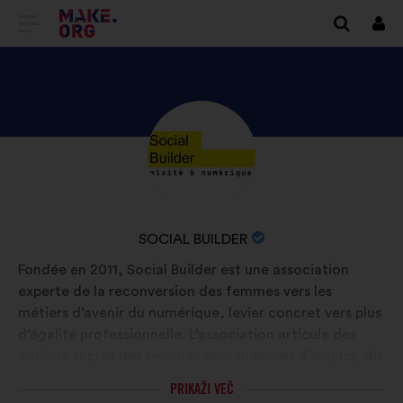
POJDI
Prij
NA
DOMAČO
STRAN
ODKRIJTE
Življenjepis:
MAKE.ORG
PROFIL
OSEBE
SOCIAL
IME
SOCIAL BUILDER
BUILDER
ORGANIZACIJE:
Fondée en 2011, Social Builder est une association
experte de la reconversion des femmes vers les
métiers d’avenir du numérique, levier concret vers plus
d’égalité professionnelle. L’association articule des
actions auprès des femmes demandeuses d’emploi, du
grand public et des organisations pour sensibiliser,
PRIKAŽI VEČ
orienter, former et insérer durablement toujours plus