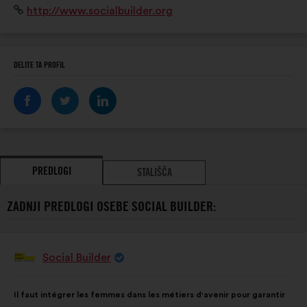
Spletišče:
http://www.socialbuilder.org
de femmes dans des secteurs porteurs, où la mixité
impacte positivement autant les f
DELITE TA PROFIL
PREDLOGI
STALIŠČA
ZADNJI PREDLOGI OSEBE SOCIAL BUILDER:
Social Builder
Predlog:
Vsebina
Z
Il faut intégrer les femmes dans les métiers d'avenir pour garantir
predloga:
naslednjo