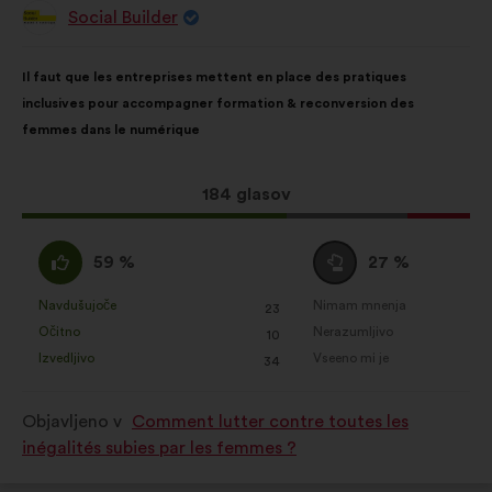
Social Builder
Predlog:
Vsebina
Z
Il faut que les entreprises mettent en place des pratiques
predloga:
naslednjo
inclusives pour accompagner formation & reconversion des
porazdelitvijo:
femmes dans le numérique
Ta
184 glasov
predlog
je
Za
Neopredeljen/-
59 %
27 %
zbral:
:
a
:
Navdušujoče
Nimam mnenja
:
krat
:
krat
23
Ta
Ta
Očitno
Nerazumljivo
:
krat
:
krat
10
predlog
predlog
Izvedljivo
Vseeno mi je
:
krat
:
krat
34
je
je
prejel
prejel
Objavljeno v
Comment lutter contre toutes les
naslednje
naslednje
inégalités subies par les femmes ?
obrazložitve:
obrazložitve: