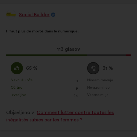
Social Builder
Predlog:
Vsebina
Z
Il faut plus de mixité dans le numérique.
predloga:
naslednjo
porazdelitvijo:
Ta
113 glasov
predlog
je
Za
Neopredeljen/-
65 %
31 %
zbral:
:
a
:
Navdušujoče
Nimam mnenja
:
krat
:
krat
9
Ta
Ta
Očitno
Nerazumljivo
:
krat
:
krat
9
predlog
predlog
Izvedljivo
Vseeno mi je
:
krat
:
krat
24
je
je
prejel
prejel
Objavljeno v
Comment lutter contre toutes les
naslednje
naslednje
inégalités subies par les femmes ?
obrazložitve:
obrazložitve: