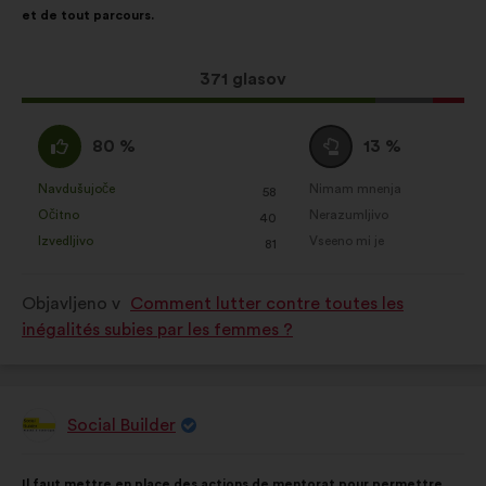
et de tout parcours.
porazdelitvijo:
Ta
371 glasov
predlog
je
Za
Neopredeljen/-
80 %
13 %
zbral:
:
a
:
Navdušujoče
Nimam mnenja
:
krat
:
krat
58
Ta
Ta
Očitno
Nerazumljivo
:
krat
:
krat
40
predlog
predlog
Izvedljivo
Vseeno mi je
:
krat
:
krat
81
je
je
prejel
prejel
Objavljeno v
Comment lutter contre toutes les
naslednje
naslednje
inégalités subies par les femmes ?
obrazložitve:
obrazložitve:
Social Builder
Predlog:
Vsebina
Z
Il faut mettre en place des actions de mentorat pour permettre