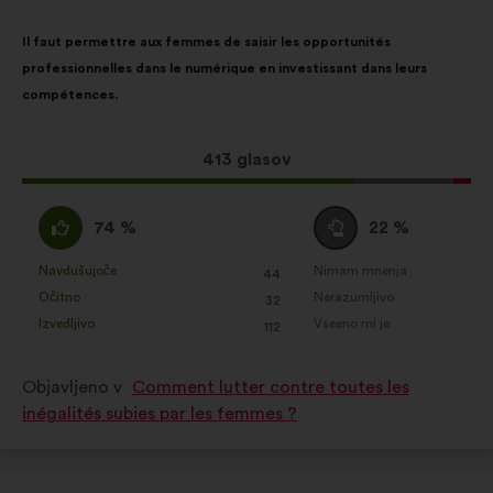
Vsebina
Z
Il faut permettre aux femmes de saisir les opportunités
predloga:
naslednjo
professionnelles dans le numérique en investissant dans leurs
porazdelitvijo:
compétences.
Ta
413 glasov
predlog
je
Za
Neopredeljen/-
74 %
22 %
zbral:
:
a
:
Navdušujoče
Nimam mnenja
:
krat
:
krat
44
Ta
Ta
Očitno
Nerazumljivo
:
krat
:
krat
32
predlog
predlog
Izvedljivo
Vseeno mi je
:
krat
:
krat
112
je
je
prejel
prejel
Objavljeno v
Comment lutter contre toutes les
naslednje
naslednje
inégalités subies par les femmes ?
obrazložitve:
obrazložitve: