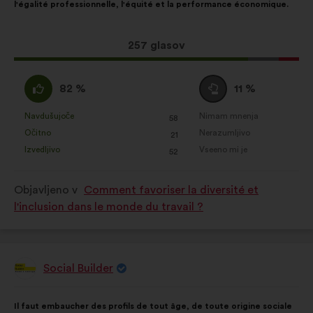
l'égalité professionnelle, l'équité et la performance économique.
porazdelitvijo:
Ta
257 glasov
predlog
je
Za
Neopredeljen/-
82 %
11 %
zbral:
:
a
:
Navdušujoče
Nimam mnenja
:
krat
:
krat
58
Ta
Ta
Očitno
Nerazumljivo
:
krat
:
krat
21
predlog
predlog
Izvedljivo
Vseeno mi je
:
krat
:
krat
52
je
je
prejel
prejel
Objavljeno v
Comment favoriser la diversité et
naslednje
naslednje
l'inclusion dans le monde du travail ?
obrazložitve:
obrazložitve:
Social Builder
Predlog:
Vsebina
Z
Il faut embaucher des profils de tout âge, de toute origine sociale
predloga:
naslednjo