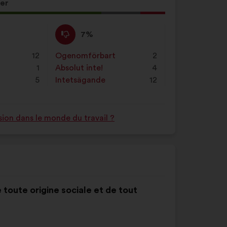
Skriv
ter
den
i
t
Jag
Det
7%
sökfältet
håller
här
och
inte
förslaget
12
Ogenomförbart
:
gånger
2
validera
med
har
1
Absolut inte!
:
gånger
4
genom
:
betecknats
e
5
Intetsägande
:
gånger
12
att
som:
klicka
på
sion dans le monde du travail ?
knappen
”Sök”
 toute origine sociale et de tout