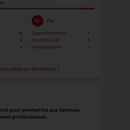
er
et
Jag
Det
7%
håller
här
inte
förslaget
16
Ogenomförbart
:
gånger
7
med
har
9
Absolut inte!
:
gånger
6
:
betecknats
e
4
Intetsägande
:
gånger
5
som:
ités subies par les femmes ?
torat pour permettre aux femmes
ent professionnel.