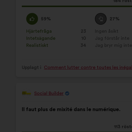
Det
184 röst
här
förslage
Jag
Det
Jag
Det
59%
27%
har
håller
här
är
här
fått:
med
förslaget
neutral
förslaget
Hjärtefråga
:
gånger
23
Ingen åsikt
:
gånger
:
har
:
har
Intetsägande
:
gånger
10
Jag förstår inte
:
gånger
betecknats
betecknats
Realistiskt
:
gånger
34
Jag bryr mig int
:
gånger
som:
som:
Upplagt i
Comment lutter contre toutes les inégal
Social Builder
Förslag
från:
Innehållet
Fördelat
Il faut plus de mixité dans le numérique.
i
på:
förslaget:
Det
113 röst