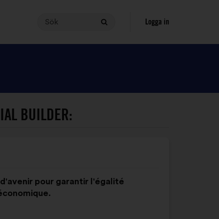
Sök
Din
Logga in
Sök
förfrågan
måste
innehålla
mellan
3
och
140
IAL BUILDER:
tecken
för
att
du
ska
kunna
d'avenir pour garantir l'égalité
göra
 économique.
en
sökning.