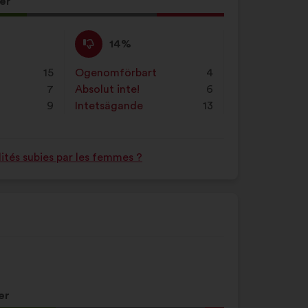
er
t
Jag
Det
14%
håller
här
inte
förslaget
15
Ogenomförbart
:
gånger
4
med
har
7
Absolut inte!
:
gånger
6
:
betecknats
e
9
Intetsägande
:
gånger
13
som:
ités subies par les femmes ?
er