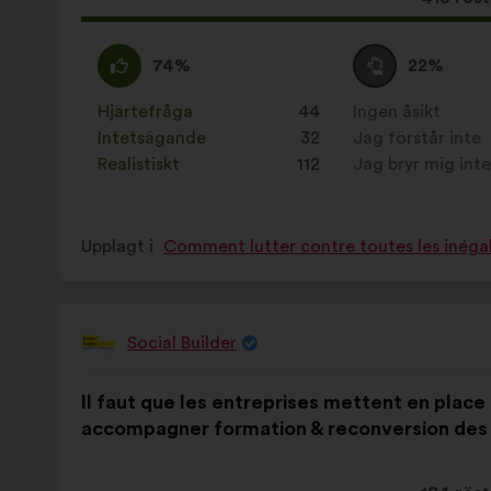
här
förslage
Jag
Det
Jag
Det
74%
22%
har
håller
här
är
här
fått:
med
förslaget
neutral
förslaget
Hjärtefråga
:
gånger
44
Ingen åsikt
:
gånger
:
har
:
har
Intetsägande
:
gånger
32
Jag förstår inte
:
gånger
betecknats
betecknats
Realistiskt
:
gånger
112
Jag bryr mig int
:
gånger
som:
som:
Upplagt i
Comment lutter contre toutes les inégal
Social Builder
Förslag
från:
Innehållet
Fördelat
Il faut que les entreprises mettent en place
i
på:
accompagner formation & reconversion des
förslaget: