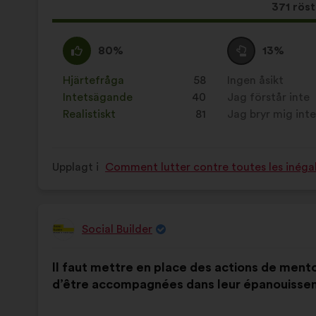
Det
371 röst
här
förslag
Jag
Det
Jag
Det
80%
13%
har
håller
här
är
här
fått:
med
förslaget
neutral
förslaget
Hjärtefråga
:
gånger
58
Ingen åsikt
:
gånger
:
har
:
har
Intetsägande
:
gånger
40
Jag förstår inte
:
gånger
betecknats
betecknats
Realistiskt
:
gånger
81
Jag bryr mig int
:
gånger
som:
som:
Upplagt i
Comment lutter contre toutes les inégal
Social Builder
Förslag
från:
Innehållet
Fördelat
Il faut mettre en place des actions de men
i
på:
d’être accompagnées dans leur épanouissem
förslaget: