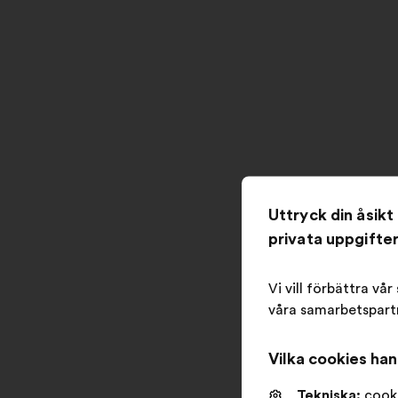
Uttryck din åsik
privata uppgifte
Vi vill förbättra vå
våra samarbetspartn
Vilka cookies ha
Tekniska:
cooki