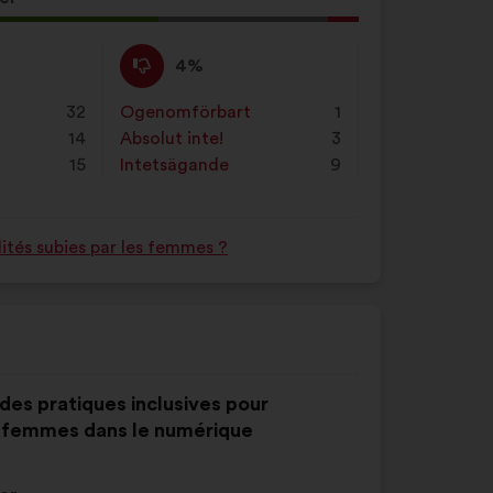
t
Jag
Det
4%
håller
här
inte
förslaget
32
Ogenomförbart
:
gånger
1
med
har
14
Absolut inte!
:
gånger
3
:
betecknats
e
15
Intetsägande
:
gånger
9
som:
ités subies par les femmes ?
 des pratiques inclusives pour
 femmes dans le numérique