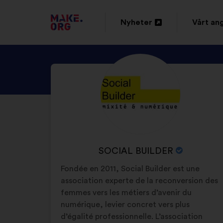
GÅ
Nyheter
Vårt an
Öppna
Öppna
TILL
i
i
FÖRSTASIDAN
UTFORSKA
Bakgrund:
en
en
FÖR
SOCIAL
ny
ny
MAKE.ORG
BUILDERS
flik
flik
PROFIL
ORGANISATIONENS
SOCIAL BUILDER
NAMN:
Fondée en 2011, Social Builder est une
association experte de la reconversion des
femmes vers les métiers d’avenir du
numérique, levier concret vers plus
d’égalité professionnelle. L’association