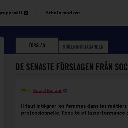
greppssätt
Arbeta med oss
FÖRSLAG
STÄLLNINGSTAGANDEN
DE SENASTE FÖRSLAGEN FRÅN SOC
Social Builder
Förslag
från:
Innehållet
Fördelat
Il faut intégrer les femmes dans les métiers 
i
på:
professionnelle, l'équité et la performance
förslaget: