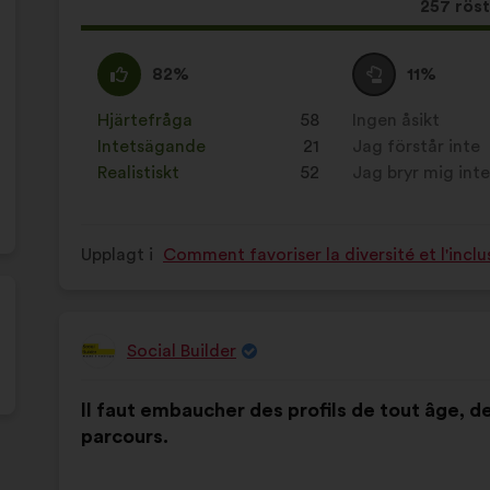
Det
257 rös
här
förslage
Jag
Det
Jag
Det
82%
11%
har
håller
här
är
här
fått:
med
förslaget
neutral
förslaget
Hjärtefråga
:
gånger
58
Ingen åsikt
:
gånger
:
har
:
har
Intetsägande
:
gånger
21
Jag förstår inte
:
gånger
betecknats
betecknats
Realistiskt
:
gånger
52
Jag bryr mig int
:
gånger
som:
som:
Upplagt i
Comment favoriser la diversité et l'inclu
Social Builder
Förslag
från:
Innehållet
Fördelat
Il faut embaucher des profils de tout âge, de
i
på:
parcours.
förslaget: