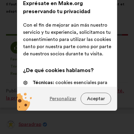
Exprésate en Make.org
Il faut créer dans tous les hôpitaux un environnement rassurant et
de
el
preservando tu privacidad
adapté aux enfants.
la
siguiente
propuesta:
reparto:
Con el fin de mejorar aún más nuestro
Esta
179 votos
servicio y tu experiencia, solicitamos tu
propuesta
consentimiento para utilizar las cookies
ha
A
Neutro
tanto por nuestra parte como por parte
82%
13%
recibido:
favor
:
de nuestros socios durante tu visita.
:
Favorito
Sin opinión
:
veces
:
veces
35
Esta
Esta
Trivial
No entiendo
:
veces
:
veces
19
¿De qué cookies hablamos?
propuesta
propuesta
Realista
Indiferente
:
veces
:
veces
33
se
se
Técnicas:
cookies esenciales para
ha
ha
el funcionamiento del sitio web
Publicada en
Comment améliorer ensemble la santé,
calificado
calificado
la prévention et le bien-être ?
Personalizar
Aceptar
como:
como:
De personalización:
cookies para
mejorar tu experiencia al navegar
por el sitio web
Sparadrap
De análisis:
cookies para
Propuesta
de:
enriquecer el análisis de nuestras