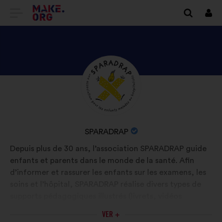
IR
Cone
A
LA
PÁGINA
DESCUBRE
Biografía:
DE
EL
INICIO
PERFIL
DE
DE
NOMBRE
SPARADRAP
SPARADRAP
MAKE.ORG
DE
Depuis plus de 30 ans, l’association SPARADRAP guide
LA
enfants et parents dans le monde de la santé. Afin
ORGANIZACIÓN:
d’informer et rassurer les enfants sur les examens, les
soins et l’hôpital, SPARADRAP réalise divers types de
supports pédagogiques illustrés (livrets, vidéos
animées, podcast, site Internet). Elle œuvre aussi pour
VER +
l’humanisation des soins en accompagnant les