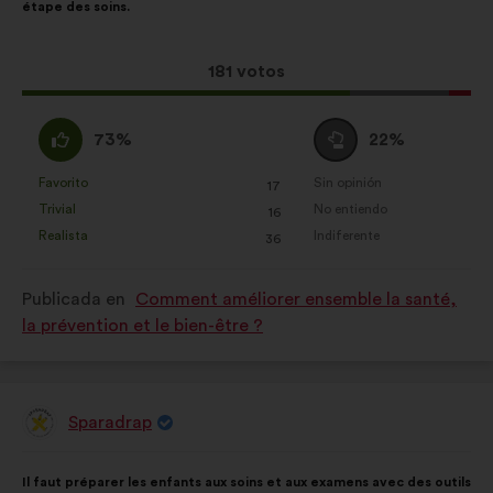
étape des soins.
la
siguiente
propuesta:
reparto:
Esta
181 votos
propuesta
ha
A
Neutro
73%
22%
recibido:
favor
:
:
Favorito
Sin opinión
:
veces
:
veces
17
Esta
Esta
Trivial
No entiendo
:
veces
:
veces
16
propuesta
propuesta
Realista
Indiferente
:
veces
:
veces
36
se
se
ha
ha
Publicada en
Comment améliorer ensemble la santé,
calificado
calificado
la prévention et le bien-être ?
como:
como:
Sparadrap
Propuesta
de:
Contenido
Con
Il faut préparer les enfants aux soins et aux examens avec des outils
de
el