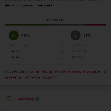
de
pour
décisions concernant leur santé.
la
répartition
proposition
:
:
Cette
179 votes
proposition
a
D'accord
Vote
48%
31%
récolté
:
neutre
:
:
Coup de cœur
Pas d'avis
:
fois
:
fois
18
Cette
Cette
Banalité
Pas compris
:
fois
:
fois
15
proposition
proposition
Réaliste
Indifférent
:
fois
:
fois
21
a
a
été
été
Postée dans
Comment améliorer ensemble la santé, la
qualifiée
qualifiée
prévention et le bien-être ?
en
en
:
:
Sparadrap
Proposition
de
:
Contenu
Avec