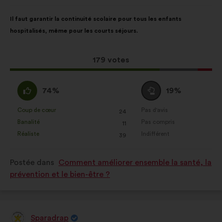
de
:
Contenu
Avec
Il faut garantir la continuité scolaire pour tous les enfants
de
pour
hospitalisés, même pour les courts séjours.
la
répartition
proposition
:
:
Cette
179 votes
proposition
a
D'accord
Vote
74%
19%
récolté
:
neutre
:
:
Coup de cœur
Pas d'avis
:
fois
:
fois
24
Cette
Cette
Banalité
Pas compris
:
fois
:
fois
11
proposition
proposition
Réaliste
Indifférent
:
fois
:
fois
39
a
a
été
été
Postée dans
Comment améliorer ensemble la santé, la
qualifiée
qualifiée
prévention et le bien-être ?
en
en
:
:
Sparadrap
Proposition