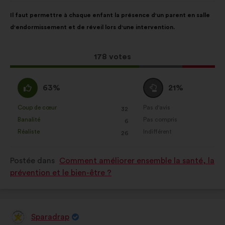
:
Contenu
Avec
Il faut permettre à chaque enfant la présence d'un parent en salle
de
pour
d'endormissement et de réveil lors d'une intervention.
la
répartition
proposition
:
:
Cette
178 votes
proposition
a
D'accord
Vote
63%
21%
récolté
:
neutre
:
:
Coup de cœur
Pas d'avis
:
fois
:
fois
32
Cette
Cette
Banalité
Pas compris
:
fois
:
fois
6
proposition
proposition
Réaliste
Indifférent
:
fois
:
fois
26
a
a
été
été
Postée dans
Comment améliorer ensemble la santé, la
qualifiée
qualifiée
prévention et le bien-être ?
en
en
:
:
Sparadrap
Proposition