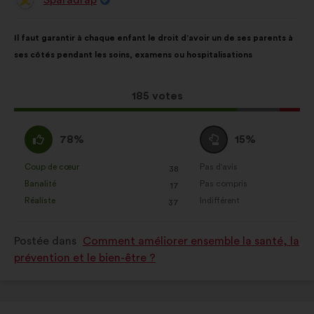
Proposition
de
:
Contenu
Avec
Il faut garantir à chaque enfant le droit d’avoir un de ses parents à
de
pour
ses côtés pendant les soins, examens ou hospitalisations
la
répartition
proposition
:
:
Cette
185 votes
proposition
a
D'accord
Vote
78%
15%
récolté
:
neutre
:
:
Coup de cœur
Pas d'avis
:
fois
:
fois
38
Cette
Cette
Banalité
Pas compris
:
fois
:
fois
17
proposition
proposition
Réaliste
Indifférent
:
fois
:
fois
37
a
a
été
été
Postée dans
Comment améliorer ensemble la santé, la
qualifiée
qualifiée
prévention et le bien-être ?
en
en
:
: