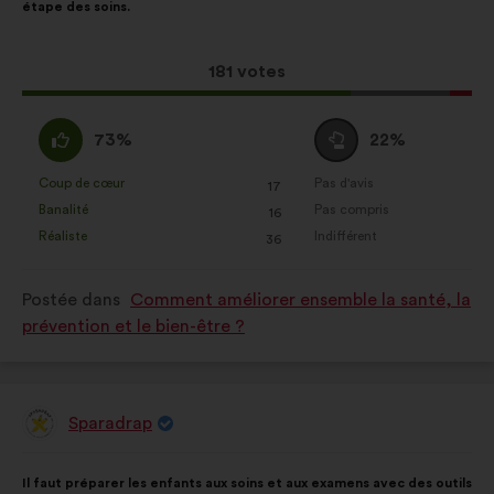
étape des soins.
la
répartition
proposition
:
:
Cette
181 votes
proposition
a
D'accord
Vote
73%
22%
récolté
:
neutre
:
:
Coup de cœur
Pas d'avis
:
fois
:
fois
17
Cette
Cette
Banalité
Pas compris
:
fois
:
fois
16
proposition
proposition
Réaliste
Indifférent
:
fois
:
fois
36
a
a
été
été
Postée dans
Comment améliorer ensemble la santé, la
qualifiée
qualifiée
prévention et le bien-être ?
en
en
:
:
Sparadrap
Proposition
de
:
Contenu
Avec
Il faut préparer les enfants aux soins et aux examens avec des outils
de
pour