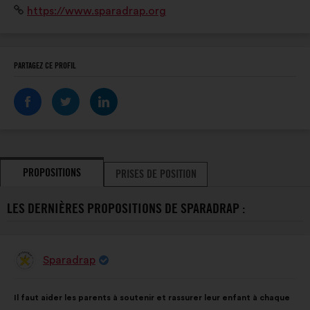
Site
https://www.sparadrap.org
professionnels de santé.
Internet
:
PARTAGEZ CE PROFIL
PROPOSITIONS
PRISES DE POSITION
LES DERNIÈRES PROPOSITIONS DE SPARADRAP :
Sparadrap
Proposition
de
:
Contenu
Avec
Il faut aider les parents à soutenir et rassurer leur enfant à chaque
de
pour