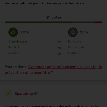
simples et adaptés pour réduire leur peur et leur stress.
la
répartition
proposition
:
:
Cette
181 votes
proposition
a
D'accord
Vote
70%
23%
récolté
:
neutre
:
:
Coup de cœur
Pas d'avis
:
fois
:
fois
27
Cette
Cette
Banalité
Pas compris
:
fois
:
fois
20
proposition
proposition
Réaliste
Indifférent
:
fois
:
fois
39
a
a
été
été
Postée dans
Comment améliorer ensemble la santé, la
qualifiée
qualifiée
prévention et le bien-être ?
en
en
:
:
Sparadrap
Proposition
de
:
Contenu
Avec
Il faut écouter et respecter la parole des enfants dans toutes les