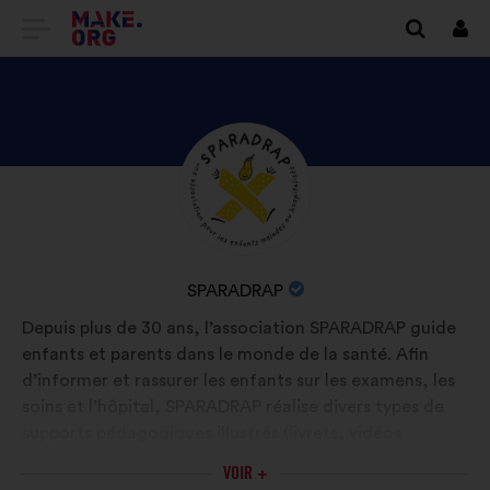
ALLER
Se
conn
À
L'ACCUEIL
DU
DÉCOUVREZ
Biographie
SITE
:
LE
MAKE.ORG
PROFIL
DE
NOM
SPARADRAP
SPARADRAP
DE
Depuis plus de 30 ans, l’association SPARADRAP guide
L'ORGANISATION
enfants et parents dans le monde de la santé. Afin
:
d’informer et rassurer les enfants sur les examens, les
soins et l’hôpital, SPARADRAP réalise divers types de
supports pédagogiques illustrés (livrets, vidéos
animées, podcast, site Internet). Elle œuvre aussi pour
VOIR +
l’humanisation des soins en accompagnant les