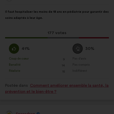
de
:
Contenu
Avec
Il faut hospitaliser les moins de 18 ans en pédiatrie pour garantir des
de
pour
soins adaptés à leur âge.
la
répartition
proposition
:
:
Cette
177 votes
proposition
a
D'accord
Vote
41%
30%
récolté
:
neutre
:
:
Coup de cœur
Pas d'avis
:
fois
:
fois
9
Cette
Cette
Banalité
Pas compris
:
fois
:
fois
14
proposition
proposition
Réaliste
Indifférent
:
fois
:
fois
15
a
a
été
été
Postée dans
Comment améliorer ensemble la santé, la
qualifiée
qualifiée
prévention et le bien-être ?
en
en
:
:
Sparadrap