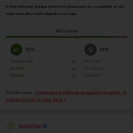
:
Contenu
Avec
Il faut informer chaque enfant et adolescent sur sa maladie et ses
de
pour
Statistiques :
des cookies pour
soins avec des outils adaptés à son âge.
la
répartition
enrichir l’analyse de nos
proposition
:
consultations citoyennes de façon
:
agrégée
Cette
180 votes
proposition
Réseaux sociaux :
des cookies
a
D'accord
Vote
pour nous aider à optimiser notre
85%
14%
récolté
:
neutre
impact grâce aux réseaux sociaux
:
:
Coup de cœur
Pas d'avis
:
fois
:
fois
35
Cette
Cette
Banalité
Pas compris
:
fois
:
fois
14
proposition
proposition
Réaliste
Indifférent
:
fois
:
fois
35
a
a
été
été
Postée dans
Comment améliorer ensemble la santé, la
qualifiée
qualifiée
prévention et le bien-être ?
en
en
:
:
Sparadrap
Proposition
de