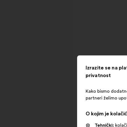
Izrazite se na pl
privatnost
Kako bismo dodatno o
partneri želimo upo
O kojim je kolačić
Tehnički:
kolači