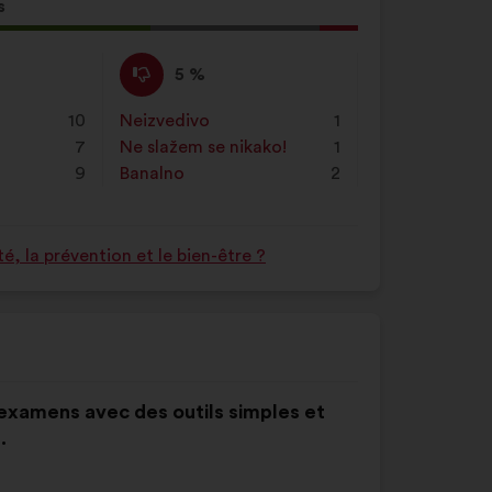
za
s
pretraživanje,
log
a
Ne
Za
5 %
zatim
slažem
navedeni
kliknite
se
je
e
10
Neizvedivo
:
put
1
na
:
prijedlog
7
Ne slažem se nikako!
:
put
1
gumb
stavljena
9
Banalno
:
put
2
„Pretraži”
oznaka:
 la prévention et le bien-être ?
x examens avec des outils simples et
.