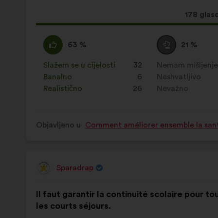
Ovaj
178 glas
prijedlo
ima:
Slažem
Za
Niti
Za
63 %
21 %
:
navedeni
se
navedeni
je
slažem
je
Slažem se u cijelosti
:
put
32
Nemam mišljenj
:
put
prijedlog
niti
prijedlog
Banalno
:
put
6
Neshvatljivo
:
put
stavljena
neslažem
stavljena
Realistično
:
put
26
Nevažno
:
put
oznaka:
:
oznaka:
Objavljeno u
Comment améliorer ensemble la santé,
Sparadrap
Prijedlog
korisnika:
Sadržaj
Uz
Il faut garantir la continuité scolaire pour 
prijedloga:
raspodjelu:
les courts séjours.