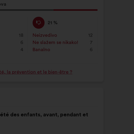
ova
g
Ne
Za
21 %
slažem
navedeni
se
je
e
18
Neizvedivo
:
put
12
:
prijedlog
6
Ne slažem se nikako!
:
put
7
stavljena
4
Banalno
:
put
6
oznaka:
 la prévention et le bien-être ?
nxiété des enfants, avant, pendant et