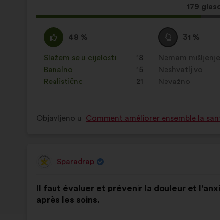
Ovaj
179 glas
prijedlo
ima:
Slažem
Za
Niti
Za
48 %
31 %
:
navedeni
se
navedeni
je
slažem
je
Slažem se u cijelosti
:
put
18
Nemam mišljenj
:
put
prijedlog
niti
prijedlog
Banalno
:
put
15
Neshvatljivo
:
put
stavljena
neslažem
stavljena
Realistično
:
put
21
Nevažno
:
put
oznaka:
:
oznaka:
Objavljeno u
Comment améliorer ensemble la santé,
Sparadrap
Prijedlog
korisnika:
Sadržaj
Uz
Il faut évaluer et prévenir la douleur et l'a
prijedloga:
raspodjelu:
après les soins.