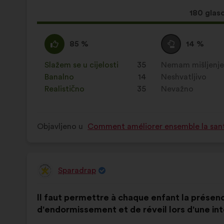
Ovaj
180 glas
prijedlog
ima:
Slažem
Za
Niti
Za
85 %
14 %
:
navedeni
se
navedeni
je
slažem
je
Slažem se u cijelosti
:
put
35
Nemam mišljenj
:
put
prijedlog
niti
prijedlog
Banalno
:
put
14
Neshvatljivo
:
put
stavljena
neslažem
stavljena
Realistično
:
put
35
Nevažno
:
put
oznaka:
:
oznaka:
Objavljeno u
Comment améliorer ensemble la santé,
Sparadrap
Prijedlog
korisnika:
Sadržaj
Uz
Il faut permettre à chaque enfant la présenc
prijedloga:
raspodjelu:
d'endormissement et de réveil lors d'une int