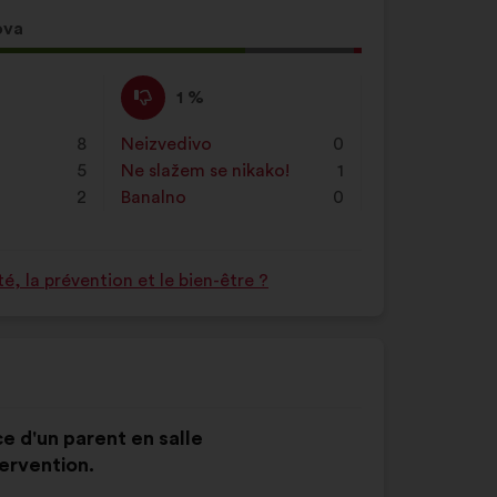
ova
Ne
Za
1 %
slažem
navedeni
se
je
e
8
Neizvedivo
:
put
0
:
prijedlog
5
Ne slažem se nikako!
:
put
1
stavljena
2
Banalno
:
put
0
oznaka:
 la prévention et le bien-être ?
e d'un parent en salle
ervention.