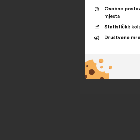
Osobne posta
mjesta
Statistički:
kola
Društvene mre