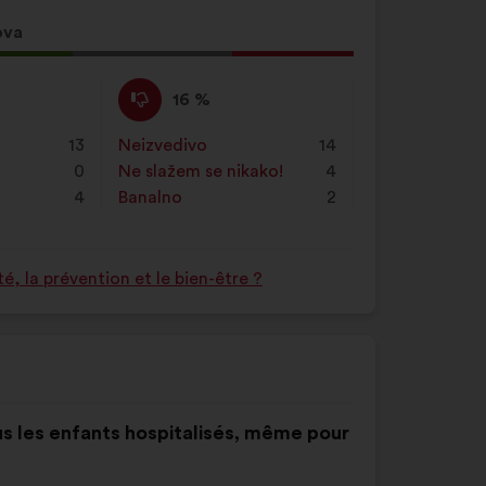
ova
g
Ne
Za
16 %
slažem
navedeni
se
je
e
13
Neizvedivo
:
put
14
:
prijedlog
0
Ne slažem se nikako!
:
put
4
stavljena
4
Banalno
:
put
2
oznaka:
 la prévention et le bien-être ?
tous les enfants hospitalisés, même pour