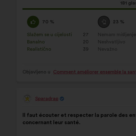
Ovaj
181 gla
prijed
ima:
Slažem
Za
Niti
Za
70 %
23 %
:
navedeni
se
navedeni
je
slažem
je
Slažem se u cijelosti
:
put
27
Nemam mišljenj
:
put
prijedlog
niti
prijedlog
Banalno
:
put
20
Neshvatljivo
:
put
stavljena
neslažem
stavljena
Realistično
:
put
39
Nevažno
:
put
oznaka:
:
oznaka:
Objavljeno u
Comment améliorer ensemble la santé,
Sparadrap
Prijedlog
korisnika:
Sadržaj
Uz
Il faut écouter et respecter la parole des e
prijedloga:
raspodjelu:
concernant leur santé.