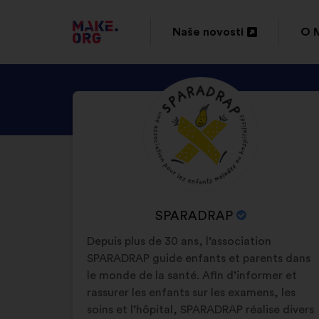
IDI
Naše novosti
O 
Otvori
Otv
NA
u
u
POČETNU
OTKRIJTE
Biografija:
novoj
nov
STRANICU
PROFIL
kartici
kar
PLATFORME
KORISNIKA
SPARADRAP
MAKE.ORG
NAZIV
SPARADRAP
ORGANIZACIJE:
Depuis plus de 30 ans, l’association
SPARADRAP guide enfants et parents dans
le monde de la santé. Afin d’informer et
rassurer les enfants sur les examens, les
soins et l’hôpital, SPARADRAP réalise divers