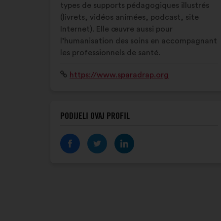
types de supports pédagogiques illustrés
(livrets, vidéos animées, podcast, site
Internet). Elle œuvre aussi pour
l’humanisation des soins en accompagnant
les professionnels de santé.
Mrežno
https://www.sparadrap.org
mjesto:
PODIJELI OVAJ PROFIL