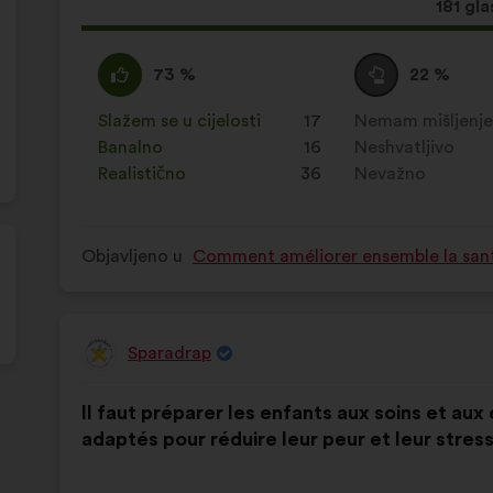
Ovaj
181 gla
prijed
ima:
Slažem
Za
Niti
Za
73 %
22 %
:
navedeni
se
navedeni
je
slažem
je
Slažem se u cijelosti
:
put
17
Nemam mišljenj
:
put
prijedlog
niti
prijedlog
Banalno
:
put
16
Neshvatljivo
:
put
stavljena
neslažem
stavljena
Realistično
:
put
36
Nevažno
:
put
oznaka:
:
oznaka:
Objavljeno u
Comment améliorer ensemble la santé,
Sparadrap
Prijedlog
korisnika:
Sadržaj
Uz
Il faut préparer les enfants aux soins et au
prijedloga:
raspodjelu:
adaptés pour réduire leur peur et leur stress