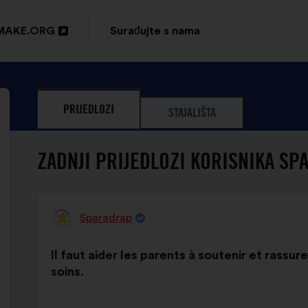
MAKE.ORG
Surađujte s nama
ori
oj
PRIJEDLOZI
STAJALIŠTA
tici
ZADNJI PRIJEDLOZI KORISNIKA SP
Sparadrap
Prijedlog
korisnika:
Sadržaj
Uz
Il faut aider les parents à soutenir et rassu
prijedloga:
raspodjelu:
soins.