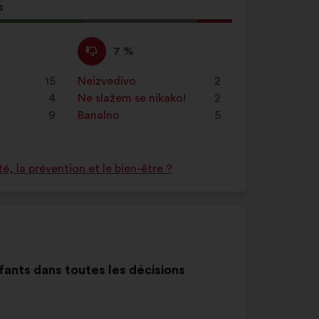
s
log
Ne
Za
7 %
slažem
navedeni
se
je
e
15
Neizvedivo
:
put
2
:
prijedlog
4
Ne slažem se nikako!
:
put
2
stavljena
9
Banalno
:
put
5
oznaka:
 la prévention et le bien-être ?
nfants dans toutes les décisions