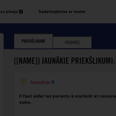
su pieeja
Sadarbojieties ar mums
vērt
unā
nē
PRIEKŠLIKUMI
VIEDOKĻI
{{NAME}} JAUNĀKIE PRIEKŠLIKUMI:
Sparadrap
Priekšlikumu
iesniedza:
Priekšlikuma
Sadalījums
Il faut aider les parents à soutenir et rassu
saturs:
ir
soins.
šāds: