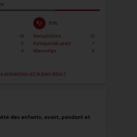
is
ikums
:
Nepiekrītu
Šis
21%
:
priekšlikums
tika
18
Neizpildāms
:
reize(-
12
kvalificēts
6
s)
Kategoriski pret!
:
reize(-
7
kā:
4
s)
Masvarīgs
:
reize(-
6
s)
 prévention et le bien-être ?
nxiété des enfants, avant, pendant et