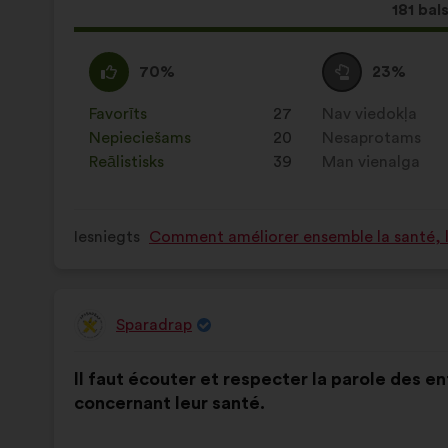
Šis
181 bal
priekšl
saņēma
Piekrītu
Šis
Neitrāls
Šis
70%
23%
:
priekšlikums
balsojums
priekšlikums
tika
:
tika
Favorīts
:
reize(-
27
Nav viedokļa
:
reize(-
kvalificēts
kvalificēts
s)
Nepieciešams
:
reize(-
20
s)
Nesaprotams
:
reize(-
kā:
kā:
s)
Reālistisks
:
reize(-
39
s)
Man vienalga
:
reize(-
s)
s)
Iesniegts
Comment améliorer ensemble la santé, la
Sparadrap
Priekšlikumu
iesniedza:
Priekšlikuma
Sadalījums
Il faut écouter et respecter la parole des e
saturs:
ir
concernant leur santé.
šāds: