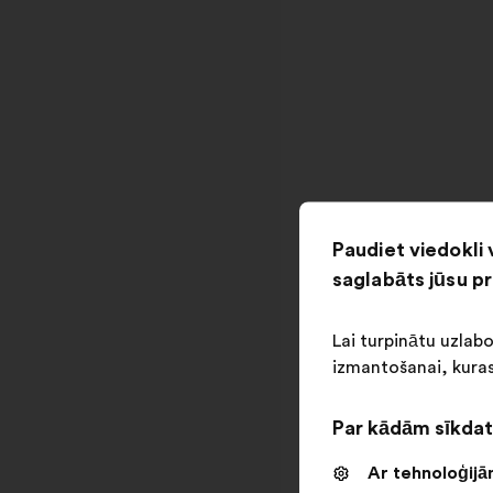
Paudiet viedokli 
saglabāts jūsu p
Lai turpinātu uzlab
izmantošanai, kuras
Par kādām sīkdat
Ar tehnoloģijām