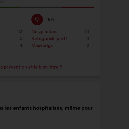
is
ikums
:
Nepiekrītu
Šis
16%
:
priekšlikums
tika
13
Neizpildāms
:
reize(-
14
kvalificēts
0
s)
Kategoriski pret!
:
reize(-
4
kā:
4
s)
Masvarīgs
:
reize(-
2
s)
 prévention et le bien-être ?
tous les enfants hospitalisés, même pour