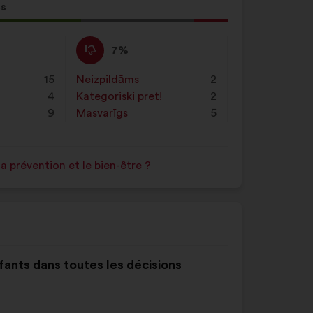
ss
ikums
:
Nepiekrītu
Šis
7%
:
priekšlikums
tika
15
Neizpildāms
:
reize(-
2
kvalificēts
4
s)
Kategoriski pret!
:
reize(-
2
kā:
9
s)
Masvarīgs
:
reize(-
5
s)
 prévention et le bien-être ?
nfants dans toutes les décisions