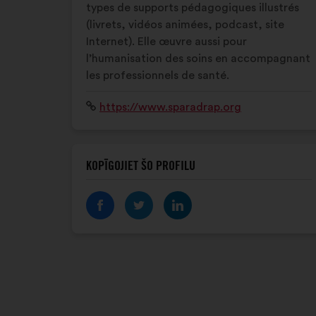
types de supports pédagogiques illustrés
(livrets, vidéos animées, podcast, site
Internet). Elle œuvre aussi pour
l’humanisation des soins en accompagnant
les professionnels de santé.
Interneta
https://www.sparadrap.org
vietne:
KOPĪGOJIET ŠO PROFILU