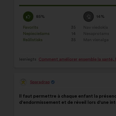
Šis
pri
Piekrītu
Šis
Neitrāls
Šis
85%
14%
sa
:
priekšlikums
balsojums
priekšlikums
tika
:
tika
Favorīts
:
reize(-
35
Nav viedokļa
:
reize(-
kvalificēts
kvalificēts
s)
Nepieciešams
:
reize(-
14
s)
Nesaprotams
:
reize(-
kā:
kā:
s)
Reālistisks
:
reize(-
35
s)
Man vienalga
:
reize(-
s)
s)
Iesniegts
Comment améliorer ensemble la santé, la
Sparadrap
Priekšlikumu
iesniedza:
Priekšlikuma
Sadalījums
Il faut permettre à chaque enfant la présenc
saturs:
ir
d'endormissement et de réveil lors d'une int
šāds: