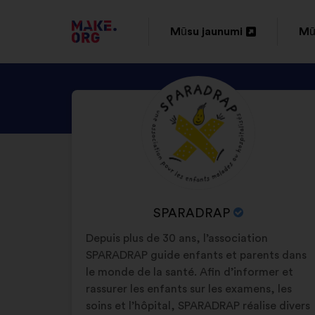
DOTIES
Mūsu jaunumi
Mū
Atvērt
At
UZ
jaunā
ja
VIETNES
APSKATIET
Biogrāfija:
cilnē
cil
MAKE.ORG
SPARADRAP
SĀKUMLAPU
PROFILU
ORGANIZĀCIJAS
SPARADRAP
NOSAUKUMS:
Depuis plus de 30 ans, l’association
SPARADRAP guide enfants et parents dans
le monde de la santé. Afin d’informer et
rassurer les enfants sur les examens, les
soins et l’hôpital, SPARADRAP réalise divers