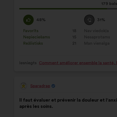
Šis
179 bals
priekšl
saņēma
Piekrītu
Šis
Neitrāls
Šis
48%
31%
:
priekšlikums
balsojums
priekšlikums
tika
:
tika
Favorīts
:
reize(-
18
Nav viedokļa
:
reize(-
kvalificēts
kvalificēts
s)
Nepieciešams
:
reize(-
15
s)
Nesaprotams
:
reize(-
kā:
kā:
s)
Reālistisks
:
reize(-
21
s)
Man vienalga
:
reize(-
s)
s)
Iesniegts
Comment améliorer ensemble la santé, la
Sparadrap
Priekšlikumu
iesniedza:
Priekšlikuma
Sadalījums
Il faut évaluer et prévenir la douleur et l'a
saturs:
ir
après les soins.
šāds: