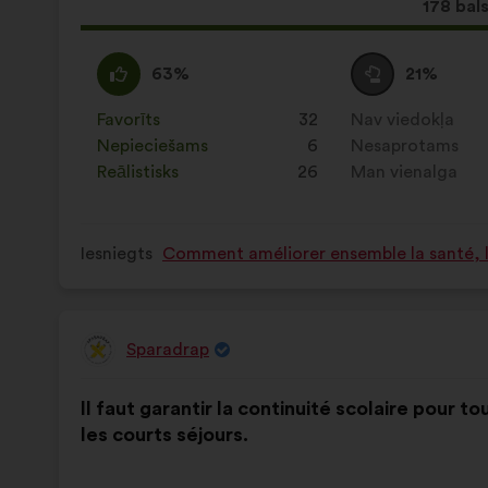
Šis
178 bals
priekšl
saņēma
Piekrītu
Šis
Neitrāls
Šis
63%
21%
:
priekšlikums
balsojums
priekšlikums
tika
:
tika
Favorīts
:
reize(-
32
Nav viedokļa
:
reize(-
kvalificēts
kvalificēts
s)
Nepieciešams
:
reize(-
6
s)
Nesaprotams
:
reize(-
kā:
kā:
s)
Reālistisks
:
reize(-
26
s)
Man vienalga
:
reize(-
s)
s)
Iesniegts
Comment améliorer ensemble la santé, la
Sparadrap
Priekšlikumu
iesniedza:
Priekšlikuma
Sadalījums
Il faut garantir la continuité scolaire pour 
saturs:
ir
les courts séjours.
šāds: