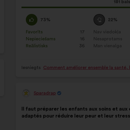
Šis
181 bal
priekšl
saņēma
Piekrītu
Šis
Neitrāls
Šis
73%
22%
:
priekšlikums
balsojums
priekšlikums
tika
:
tika
Favorīts
:
reize(-
17
Nav viedokļa
:
reize(-
kvalificēts
kvalificēts
s)
Nepieciešams
:
reize(-
16
s)
Nesaprotams
:
reize(-
kā:
kā:
s)
Reālistisks
:
reize(-
36
s)
Man vienalga
:
reize(-
s)
s)
Iesniegts
Comment améliorer ensemble la santé, la
Sparadrap
Priekšlikumu
iesniedza:
Priekšlikuma
Sadalījums
Il faut préparer les enfants aux soins et au
saturs:
ir
adaptés pour réduire leur peur et leur stress
šāds: