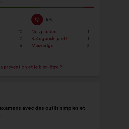
pogas
ss
"Meklēt".
ikums
:
Nepiekrītu
Šis
5%
:
priekšlikums
tika
10
Neizpildāms
:
reize(-
1
kvalificēts
7
s)
Kategoriski pret!
:
reize(-
1
kā:
9
s)
Masvarīgs
:
reize(-
2
s)
 prévention et le bien-être ?
x examens avec des outils simples et
.