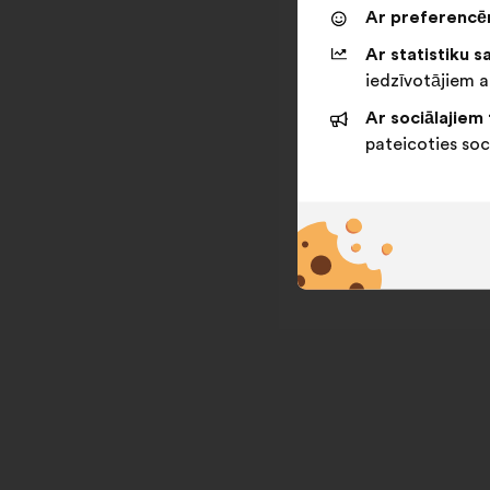
Ar preferencēm
Ar statistiku sa
iedzīvotājiem a
Ar sociālajiem 
pateicoties soc