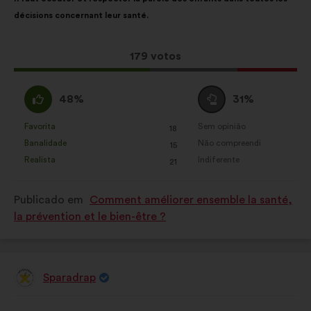
da
repartição
décisions concernant leur santé.
proposta:
é
a
seguinte:
Esta
179 votos
proposta
recebeu:
Concordo
Voto
48%
31%
:
neutro
:
Favorita
Sem opinião
:
vezes
:
vezes
18
Esta
Esta
Banalidade
Não compreendi
:
vezes
:
vezes
15
proposta
proposta
Realista
Indiferente
:
vezes
:
vezes
21
foi
foi
qualificada
qualificada
Publicado em
Comment améliorer ensemble la santé,
em:
em:
la prévention et le bien-être ?
Sparadrap
Proposta
por:
Conteúdo
A