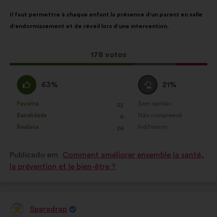
Conteúdo
A
Il faut permettre à chaque enfant la présence d'un parent en salle
da
repartição
d'endormissement et de réveil lors d'une intervention.
proposta:
é
a
seguinte:
Esta
178 votos
proposta
recebeu:
Concordo
Voto
63%
21%
:
neutro
:
Favorita
Sem opinião
:
vezes
:
vezes
32
Esta
Esta
Banalidade
Não compreendi
:
vezes
:
vezes
6
proposta
proposta
Realista
Indiferente
:
vezes
:
vezes
26
foi
foi
qualificada
qualificada
Publicado em
Comment améliorer ensemble la santé,
em:
em:
la prévention et le bien-être ?
Sparadrap
Proposta