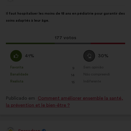
por:
Conteúdo
A
Il faut hospitaliser les moins de 18 ans en pédiatrie pour garantir des
da
repartição
soins adaptés à leur âge.
proposta:
é
a
seguinte:
Esta
177 votos
proposta
recebeu:
Concordo
Voto
41%
30%
:
neutro
:
Favorita
Sem opinião
:
vezes
:
vezes
9
Esta
Esta
Banalidade
Não compreendi
:
vezes
:
vezes
14
proposta
proposta
Realista
Indiferente
:
vezes
:
vezes
15
foi
foi
qualificada
qualificada
Publicado em
Comment améliorer ensemble la santé,
em:
em:
la prévention et le bien-être ?
Sparadrap