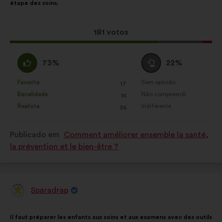
étape des soins.
proposta:
é
a
seguinte:
Esta
181 votos
proposta
recebeu:
Concordo
Voto
73%
22%
:
neutro
:
Favorita
Sem opinião
:
vezes
:
vezes
17
Esta
Esta
Banalidade
Não compreendi
:
vezes
:
vezes
16
proposta
proposta
Realista
Indiferente
:
vezes
:
vezes
36
foi
foi
qualificada
qualificada
Publicado em
Comment améliorer ensemble la santé,
em:
em:
la prévention et le bien-être ?
Sparadrap
Proposta
por:
Conteúdo
A
Il faut préparer les enfants aux soins et aux examens avec des outils
da
repartição