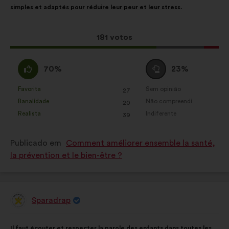
simples et adaptés pour réduire leur peur et leur stress.
proposta:
é
a
seguinte:
Esta
181 votos
proposta
recebeu:
Concordo
Voto
70%
23%
:
neutro
:
Favorita
Sem opinião
:
vezes
:
vezes
27
Esta
Esta
Banalidade
Não compreendi
:
vezes
:
vezes
20
proposta
proposta
Realista
Indiferente
:
vezes
:
vezes
39
foi
foi
qualificada
qualificada
Publicado em
Comment améliorer ensemble la santé,
em:
em:
la prévention et le bien-être ?
Sparadrap
Proposta
por:
Conteúdo
A
Il faut écouter et respecter la parole des enfants dans toutes les