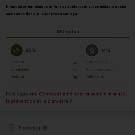
enriquecer a análise das nossas
Conteúdo
A
Il faut informer chaque enfant et adolescent sur sa maladie et ses
consultas aos cidadãos de uma
da
repartição
soins avec des outils adaptés à son âge.
forma agregada
proposta:
é
a
Redes sociais:
cookies para nos
seguinte:
Esta
180 votos
ajudar a maximizar o nosso
proposta
impacto através das redes sociais
recebeu:
Concordo
Voto
85%
14%
:
neutro
:
Favorita
Sem opinião
:
vezes
:
vezes
35
Esta
Esta
Banalidade
Não compreendi
:
vezes
:
vezes
14
proposta
proposta
Realista
Indiferente
:
vezes
:
vezes
35
foi
foi
qualificada
qualificada
Publicado em
Comment améliorer ensemble la santé,
em:
em:
la prévention et le bien-être ?
Sparadrap
Proposta
por: