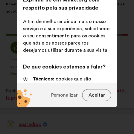
Il faut créer dans tous les hôpitaux un environnement rassurant et
da
repartição
respeito pela sua privacidade
adapté aux enfants.
proposta:
é
a
A fim de melhorar ainda mais o nosso
seguinte:
serviço e a sua experiência, solicitamos
Esta
179 votos
o seu consentimento para os cookies
proposta
que nós e os nossos parceiros
recebeu:
Concordo
Voto
82%
13%
desejamos utilizar durante a sua visita.
:
neutro
:
Favorita
Sem opinião
:
vezes
:
vezes
35
Esta
Esta
De que cookies estamos a falar?
Banalidade
Não compreendi
:
vezes
:
vezes
19
proposta
proposta
Realista
Indiferente
:
vezes
:
vezes
33
foi
foi
Técnicos:
cookies que são
qualificada
qualificada
essenciais para o funcionamento
Publicado em
Comment améliorer ensemble la santé,
em:
em:
do sitio Internet
Personalizar
Aceitar
la prévention et le bien-être ?
Preferências:
cookies para
melhorar a sua experiência quando
navega no sítio Internet
Sparadrap
Proposta
Estatísticos:
cookies para
por: