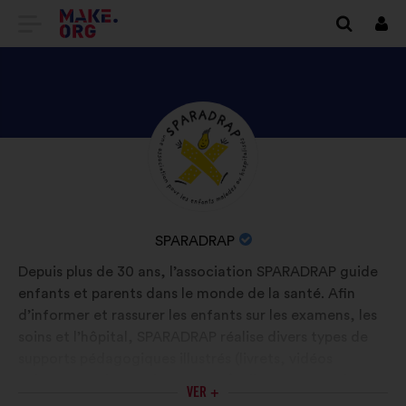
IR
Inici
sess
PARA
A
PÁGINA
DESCUBRA
Biografia:
INICIAL
O
DO
PERFIL
SÍTIO
DE
NOME
SPARADRAP
SPARADRAP
INTERNET
DA
Depuis plus de 30 ans, l’association SPARADRAP guide
ORGANIZAÇÃO
enfants et parents dans le monde de la santé. Afin
MAKE.ORG
:
d’informer et rassurer les enfants sur les examens, les
soins et l’hôpital, SPARADRAP réalise divers types de
supports pédagogiques illustrés (livrets, vidéos
animées, podcast, site Internet). Elle œuvre aussi pour
VER +
l’humanisation des soins en accompagnant les