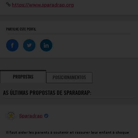
Sítio
https://www.sparadrap.org
professionnels de santé.
Internet:
PARTILHE ESTE PERFIL
PROPOSTAS
POSICIONAMENTOS
AS ÚLTIMAS PROPOSTAS DE SPARADRAP:
Sparadrap
Proposta
por:
Conteúdo
A
Il faut aider les parents à soutenir et rassurer leur enfant à chaque
da
repartição