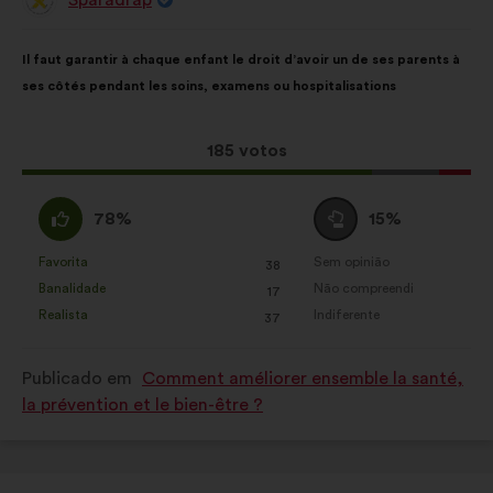
Proposta
por:
Conteúdo
A
Il faut garantir à chaque enfant le droit d’avoir un de ses parents à
da
repartição
ses côtés pendant les soins, examens ou hospitalisations
proposta:
é
a
seguinte:
Esta
185 votos
proposta
recebeu:
Concordo
Voto
78%
15%
:
neutro
:
Favorita
Sem opinião
:
vezes
:
vezes
38
Esta
Esta
Banalidade
Não compreendi
:
vezes
:
vezes
17
proposta
proposta
Realista
Indiferente
:
vezes
:
vezes
37
foi
foi
qualificada
qualificada
Publicado em
Comment améliorer ensemble la santé,
em:
em:
la prévention et le bien-être ?