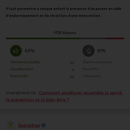
Obsah
S
Il faut permettre à chaque enfant la présence d'un parent en salle
návrhu:
rozdelením:
d'endormissement et de réveil lors d'une intervention.
Tento
178 hlasov
návrh
bol
Súhlasím
Neutrálny
63%
21%
prijatý:
:
hlas
:
Obľúbená položka
Žiadne stanovisko
:
krát
:
krát
32
Tento
Tento
Zanedbateľné
Nezahŕňa
:
krát
:
krát
6
návrh
návrh
Realistické
Ľahostajný
:
krát
:
krát
26
bol
bol
kvalifikovaný:
kvalifikovaný:
Uverejnené na
Comment améliorer ensemble la santé,
la prévention et le bien-être ?
Sparadrap
Návrh: