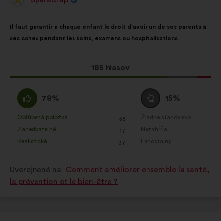
Návrh:
Obsah
S
Il faut garantir à chaque enfant le droit d’avoir un de ses parents à
návrhu:
rozdelením:
ses côtés pendant les soins, examens ou hospitalisations
Tento
185 hlasov
návrh
bol
Súhlasím
Neutrálny
78%
15%
prijatý:
:
hlas
:
Obľúbená položka
Žiadne stanovisko
:
krát
:
krát
38
Tento
Tento
Zanedbateľné
Nezahŕňa
:
krát
:
krát
17
návrh
návrh
Realistické
Ľahostajný
:
krát
:
krát
37
bol
bol
kvalifikovaný:
kvalifikovaný:
Uverejnené na
Comment améliorer ensemble la santé,
la prévention et le bien-être ?