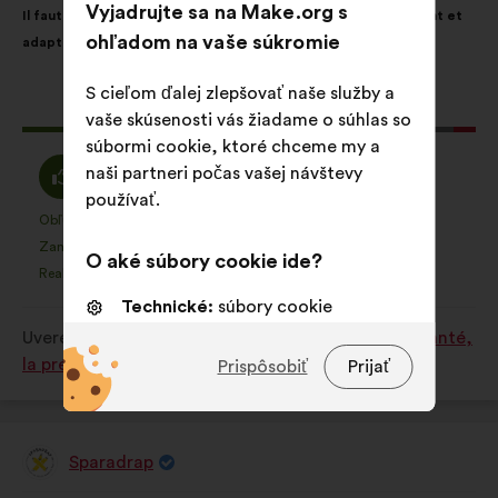
Vyjadrujte sa na Make.org s
Il faut créer dans tous les hôpitaux un environnement rassurant et
návrhu:
rozdelením:
ohľadom na vaše súkromie
adapté aux enfants.
S cieľom ďalej zlepšovať naše služby a
Tento
179 hlasov
vaše skúsenosti vás žiadame o súhlas so
návrh
súbormi cookie, ktoré chceme my a
bol
Súhlasím
Neutrálny
naši partneri počas vašej návštevy
82%
13%
prijatý:
:
hlas
používať.
:
Obľúbená položka
Žiadne stanovisko
:
krát
:
krát
35
Tento
Tento
Zanedbateľné
Nezahŕňa
:
krát
:
krát
19
O aké súbory cookie ide?
návrh
návrh
Realistické
Ľahostajný
:
krát
:
krát
33
bol
bol
Technické:
súbory cookie
kvalifikovaný:
kvalifikovaný:
nevyhnutné na fungovanie webovej
Uverejnené na
Comment améliorer ensemble la santé,
stránky
la prévention et le bien-être ?
Prispôsobiť
Prijať
Preferenčné:
súbory cookie na
zlepšenie vášho zážitku pre
návšteve webu
Sparadrap
Návrh:
Štatistické:
súbory cookie na