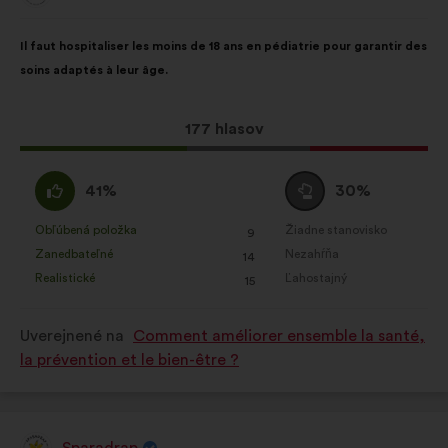
Obsah
S
Il faut hospitaliser les moins de 18 ans en pédiatrie pour garantir des
návrhu:
rozdelením:
soins adaptés à leur âge.
Tento
177 hlasov
návrh
bol
Súhlasím
Neutrálny
41%
30%
prijatý:
:
hlas
:
Obľúbená položka
Žiadne stanovisko
:
krát
:
krát
9
Tento
Tento
Zanedbateľné
Nezahŕňa
:
krát
:
krát
14
návrh
návrh
Realistické
Ľahostajný
:
krát
:
krát
15
bol
bol
kvalifikovaný:
kvalifikovaný:
Uverejnené na
Comment améliorer ensemble la santé,
la prévention et le bien-être ?
Sparadrap