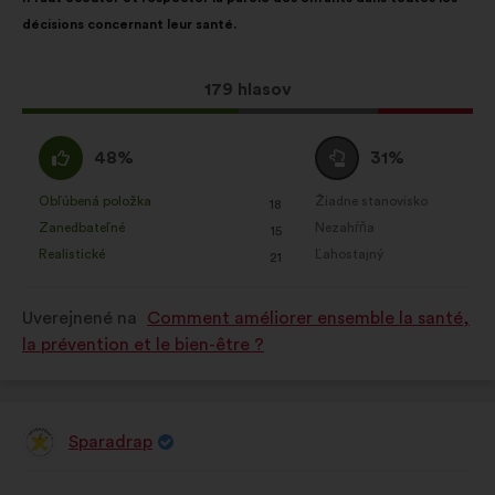
návrhu:
rozdelením:
décisions concernant leur santé.
Tento
179 hlasov
návrh
bol
Súhlasím
Neutrálny
48%
31%
prijatý:
:
hlas
:
Obľúbená položka
Žiadne stanovisko
:
krát
:
krát
18
Tento
Tento
Zanedbateľné
Nezahŕňa
:
krát
:
krát
15
návrh
návrh
Realistické
Ľahostajný
:
krát
:
krát
21
bol
bol
kvalifikovaný:
kvalifikovaný:
Uverejnené na
Comment améliorer ensemble la santé,
la prévention et le bien-être ?
Sparadrap
Návrh:
Obsah
S