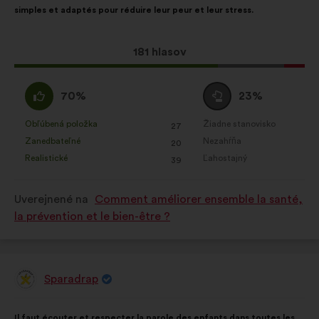
simples et adaptés pour réduire leur peur et leur stress.
Tento
181 hlasov
návrh
bol
Súhlasím
Neutrálny
70%
23%
prijatý:
:
hlas
:
Obľúbená položka
Žiadne stanovisko
:
krát
:
krát
27
Tento
Tento
Zanedbateľné
Nezahŕňa
:
krát
:
krát
20
návrh
návrh
Realistické
Ľahostajný
:
krát
:
krát
39
bol
bol
kvalifikovaný:
kvalifikovaný:
Uverejnené na
Comment améliorer ensemble la santé,
la prévention et le bien-être ?
Sparadrap
Návrh:
Obsah
S
Il faut écouter et respecter la parole des enfants dans toutes les