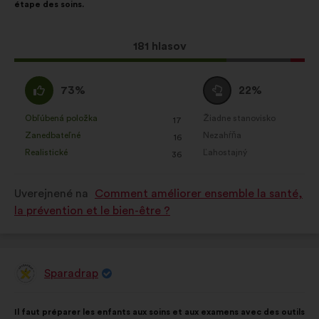
étape des soins.
Tento
181 hlasov
návrh
bol
Súhlasím
Neutrálny
73%
22%
prijatý:
:
hlas
:
Obľúbená položka
Žiadne stanovisko
:
krát
:
krát
17
Tento
Tento
Zanedbateľné
Nezahŕňa
:
krát
:
krát
16
návrh
návrh
Realistické
Ľahostajný
:
krát
:
krát
36
bol
bol
kvalifikovaný:
kvalifikovaný:
Uverejnené na
Comment améliorer ensemble la santé,
la prévention et le bien-être ?
Sparadrap
Návrh:
Obsah
S
Il faut préparer les enfants aux soins et aux examens avec des outils
návrhu:
rozdelením: