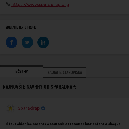
Internetová
https://www.sparadrap.org
professionnels de santé.
stránka:
ZDIEĽAJTE TENTO PROFIL
NÁVRHY
ZAUJATIE STANOVISKA
NAJNOVŠIE NÁVRHY OD SPARADRAP:
Sparadrap
Návrh:
Obsah
S
Il faut aider les parents à soutenir et rassurer leur enfant à chaque
návrhu:
rozdelením: