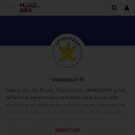
PREJSŤ
Prihl
sa
NA
DOMOVSKÚ
STRÁNKU
ZOZNÁMTE
Životopis:
MAKE.ORG
SA
S
PROFILOM
NÁZOV
SPARADRAP
SPARADRAP
ORGANIZÁCIE:
Depuis plus de 30 ans, l’association SPARADRAP guide
enfants et parents dans le monde de la santé. Afin
d’informer et rassurer les enfants sur les examens, les
soins et l’hôpital, SPARADRAP réalise divers types de
supports pédagogiques illustrés (livrets, vidéos
animées, podcast, site Internet). Elle œuvre aussi pour
ZOBRAZIŤ VIAC
l’humanisation des soins en accompagnant les