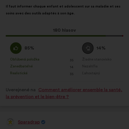
Obsah
S
obohatenie analýzy vašich
Il faut informer chaque enfant et adolescent sur sa maladie et ses
návrhu:
rozdelením:
občianskych konzultácií súhrnným
soins avec des outils adaptés à son âge.
spôsobom
Sociálne siete:
súbory cookie,
Tento
180 hlasov
ktoré nám pomáhajú optimalizovať
návrh
náš dopad prostredníctvom
bol
Súhlasím
Neutrálny
85%
14%
sociálnych sieti
prijatý:
:
hlas
:
Obľúbená položka
Žiadne stanovisko
:
krát
:
krát
35
Tento
Tento
Zanedbateľné
Nezahŕňa
:
krát
:
krát
14
návrh
návrh
Realistické
Ľahostajný
:
krát
:
krát
35
bol
bol
kvalifikovaný:
kvalifikovaný:
Uverejnené na
Comment améliorer ensemble la santé,
la prévention et le bien-être ?
Sparadrap
Návrh: