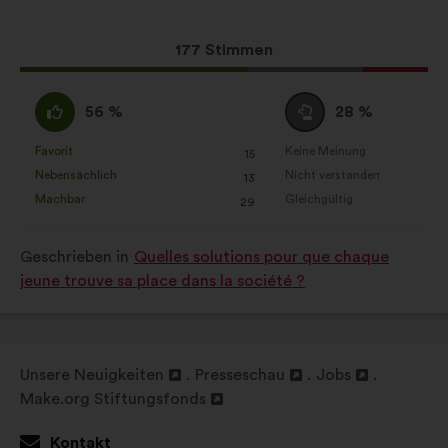
Vorschlags:
Aufteilung:
Browser-Erlebnis auf Make.org zu
verbessern.
Dieser
177 Stimmen
Statistik-Cookies:
Diese Cookies
Vorschlag
dienen dazu, die Analyse unserer
erhielt:
Ich
Neutral
Konsultationen mit gebündelten
56 %
28 %
stimme
:
Informationen zu bereichern.
zu
Favorit
Keine Meinung
:
mal
:
mal
15
Dieser
Dieser
Social-Media-Cookies:
Diese
:
Nebensächlich
Nicht verstanden
:
mal
:
mal
13
Vorschlag
Vorschlag
Cookies helfen uns, unseren
Machbar
Gleichgültig
:
mal
:
mal
29
wurde
wurde
gesellschaftlichen Beitrag dank der
eingeordnet
eingeordnet
sozialen Netzwerke zu verstärken.
Geschrieben in
Quelles solutions pour que chaque
in:
in:
jeune trouve sa place dans la société ?
Unsere Neuigkeiten
Presseschau
Jobs
In
In
In
Make.org Stiftungsfonds
einem
In
einem
einem
neuen
einem
neuen
neuen
Kontakt