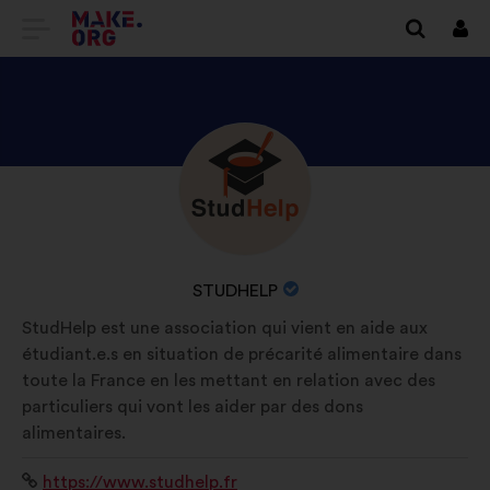
ZUR
Anm
MAKE.ORG
STARTSEITE
GEHEN
ENTDECKE
Kurzbiografie:
DAS
PROFIL
VON
NAME
STUDHELP
STUDHELP
DER
StudHelp est une association qui vient en aide aux
ORGANISATION:
étudiant.e.s en situation de précarité alimentaire dans
toute la France en les mettant en relation avec des
particuliers qui vont les aider par des dons
alimentaires.
Website:
https://www.studhelp.fr