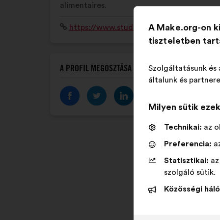
alimentaires.
A Make.org-on k
Weboldal:
https://www.studhelp.fr
tiszteletben tar
A PROFIL MEGOSZTÁSA
Szolgáltatásunk és 
általunk és partnere
Milyen sütik eze
Technikai:
az o
Preferencia:
az
Statisztikai:
az
szolgáló sütik.
Közösségi háló