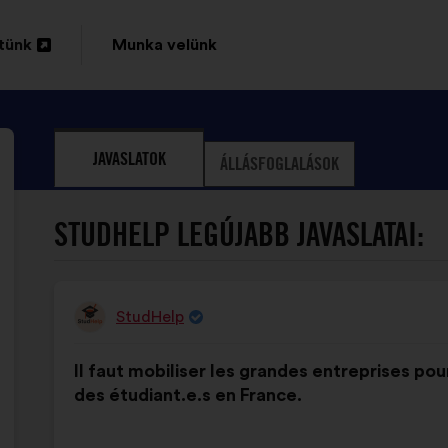
tünk
Munka velünk
sa
JAVASLATOK
ÁLLÁSFOGLALÁSOK
STUDHELP LEGÚJABB JAVASLATAI:
StudHelp
A
javaslat
A
A
szerzője:
Il faut mobiliser les grandes entreprises pou
javaslat
következő
des étudiant.e.s en France.
tartalma:
megoszlásban: