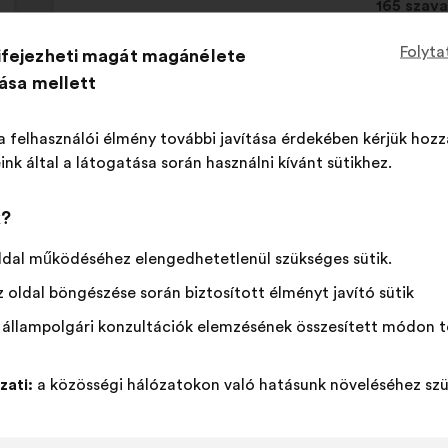
Ez
165 szava
a
Folyta
ifejezheti magát magánélete
javaslat
Egyetértek
Ezt
Semleges
Ezt
66%
23%
a
tása mellett
:
a
szavazat
a
követke
javaslatot
:
javaslatot
Kedvenc
:
szer
27
Nincs vélemény
:
szer
mennyis
a
a
Mellékes
:
szer
8
Nem értem
:
szer
a felhasználói élmény további javítása érdekében kérjük hozz
szavazat
következő
következő
Reális
:
szer
43
Közömbös
:
szer
ink által a látogatása során használni kívánt sütikhez.
kapott:
alkalommal
alkalommal
minősítették:
minősítették:
k?
közzétéve a következő konzultációban:
Quelles s
place dans la société ?
ldal működéséhez elengedhetetlenül szükséges sütik.
 oldal böngészése során biztosított élményt javító sütik
 állampolgári konzultációk elemzésének összesített módon t
StudHelp
A
javaslat
zati:
a közösségi hálózatokon való hatásunk növeléséhez szü
A
A
szerzője:
Il faut éduquer et informer les écoles de co
javaslat
következő
des étudiant.e.s en France.
tartalma:
megoszlásban: