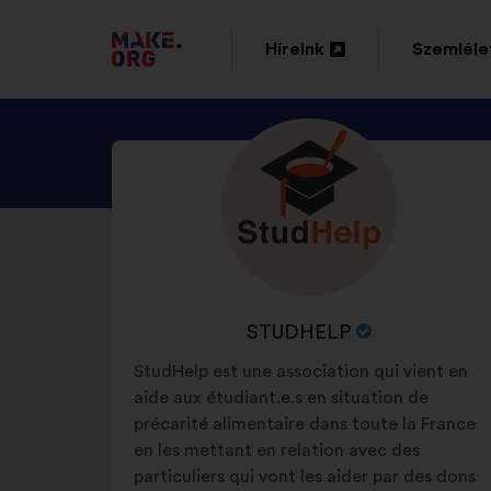
TOVÁBB
Híreink
Szemléle
Új
Új
A
lap
lap
MAKE.ORG
NÉZZE
Önéletrajz:
megnyitása
megnyitá
FŐOLDALÁRA
MEG
STUDHELP
PROFILJÁT
A
STUDHELP
SZERVEZET
StudHelp est une association qui vient en
NEVE:
aide aux étudiant.e.s en situation de
précarité alimentaire dans toute la France
en les mettant en relation avec des
particuliers qui vont les aider par des dons