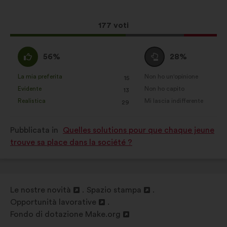
mia
proposta:
Social network:
cookie che ci
Questa
177 voti
aiutano a ottimizzare la nostra
proposta
presenza sui social network
ha
Sono
Voto
56%
28%
raccolto:
d'accordo
neutrale
:
:
La mia preferita
Non ho un'opinione
:
volte
:
volte
15
Questa
Questa
Evidente
Non ho capito
:
volte
:
volte
13
proposta
proposta
Realistica
Mi lascia indifferente
:
volte
:
volte
29
è
è
stata
stata
Pubblicata in
Quelles solutions pour que chaque jeune
qualificata
qualificata
trouve sa place dans la société ?
come:
come:
Le nostre novità
Spazio stampa
Apri
Apri
Opportunità lavorative
in
Apri
in
Fondo di dotazione Make.org
un'altra
in
Apri
un'altra