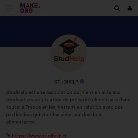
VAI
Conn
ALLA
HOME
PAGE
SCOPRI
Biografia:
DI
IL
MAKE.ORG
PROFILO
DI
NOME
STUDHELP
STUDHELP
DELL'ORGANIZZAZIONE:
StudHelp est une association qui vient en aide aux
étudiant.e.s en situation de précarité alimentaire dans
toute la France en les mettant en relation avec des
particuliers qui vont les aider par des dons
alimentaires.
Sito
https://www.studhelp.fr