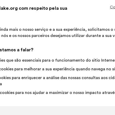
seguinte:
Esta
165 vot
Co
ake.org com respeito pela sua
propos
recebe
Concordo
Esta
Voto
Esta
66%
23%
:
proposta
neutro
proposta
foi
:
foi
Favorita
:
vezes
27
Sem opinião
:
vezes
inda mais o nosso serviço e a sua experiência, solicitamos 
qualificada
qualificada
Banalidade
:
vezes
8
Não compreendi
:
vezes
 nós e os nossos parceiros desejamos utilizar durante a sua vi
em:
em:
Realista
:
vezes
43
Indiferente
:
vezes
stamos a falar?
Publicado em
Quelles solutions pour que chaque j
es que são essenciais para o funcionamento do sitio Interne
ookies para melhorar a sua experiência quando navega no sí
okies para enriquecer a análise das nossas consultas aos c
StudHelp
a
Proposta
por:
cookies para nos ajudar a maximizar o nosso impacto através
Conteúdo
A
Il faut éduquer et informer les écoles de co
da
repartição
des étudiant.e.s en France.
proposta:
é
a