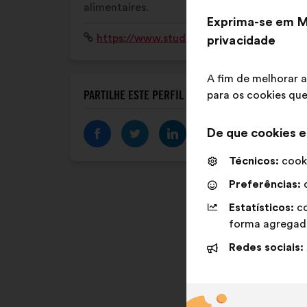
alimentaires.
Exprima-se em M
Sítio
https://www.studhelp.fr
privacidade
Internet:
A fim de melhorar a
PARTILHE ESTE PERFIL
para os cookies que
De que cookies e
Técnicos:
cooki
Preferências:
c
Estatísticos:
co
forma agregad
Redes sociais: