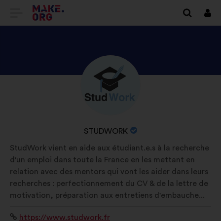
TILBAGE
Log
på
TIL
MAKE.ORG’S
STARTSIDE
SE
Biografi:
STUDWORK’S
PROFIL
ORGANISATIONENS
STUDWORK
NAVN:
StudWork vient en aide aux étudiant.e.s à la recherche
d'un emploi dans toute la France en les mettant en
relation avec des mentors qui vont les aider dans leurs
recherches : perfectionnement du CV & de la lettre de
motivation, préparation aux entretiens d'embauche...
Websted:
https://www.studwork.fr