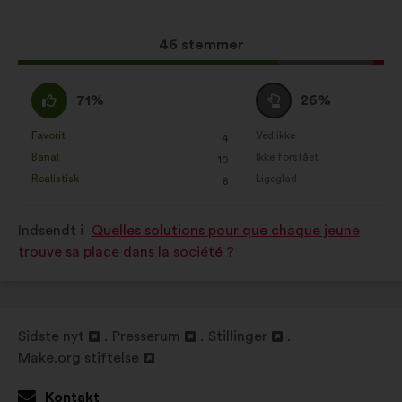
fordeling:
af vores borgerhøringer samlet set
Netværkscookies:
dvs. cookies,
Dette
46 stemmer
der hjælper os med at optimere
forslag
vores indflydelse på de sociale
har
Enig
Neutral
71%
26%
netværk
opnået:
:
:
Favorit
Ved ikke
:
gang
:
gang
4
Dette
Dette
Banal
Ikke forstået
:
gang
:
gang
10
forslag
forslag
Realistisk
Ligeglad
:
gang
:
gang
8
er
er
kvalificeret
kvalificeret
Indsendt i
Quelles solutions pour que chaque jeune
som:
som:
trouve sa place dans la société ?
Sidste nyt
Presserum
Stillinger
Åbnes
Åbnes
Åbnes
Make.org stiftelse
i
Åbnes
i
i
en
i
en
en
Kontakt