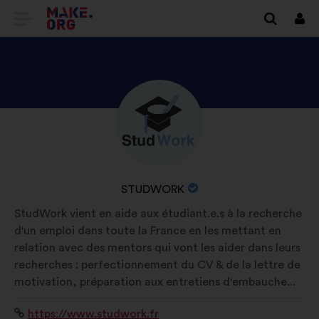
IDŹ
Zalo
się
DO
STRONY
GŁÓWNEJ
ODKRYJ
Życiorys:
MAKE.ORG
PROFIL
STUDWORK
NAZWA
STUDWORK
ORGANIZACJI:
StudWork vient en aide aux étudiant.e.s à la recherche
d'un emploi dans toute la France en les mettant en
relation avec des mentors qui vont les aider dans leurs
recherches : perfectionnement du CV & de la lettre de
motivation, préparation aux entretiens d'embauche...
Strona
https://www.studwork.fr