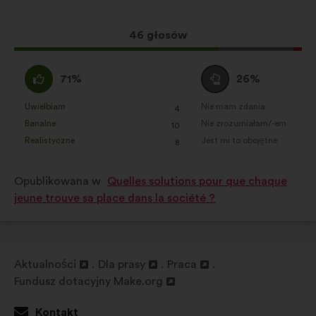
głosy
pozwalające wzbogacić analizę
rozłożyły
naszych konsultacji obywatelskich
się
Ta
46 głosów
w sposób zagregowany
następująco:
propozycja
Sieci społecznościowe :
pliki
zebrała:
Zgadzam
Wstrzymuję
71%
26%
cookie służące zwiększeniu
się
się
naszego oddziaływania dzięki
:
:
Uwielbiam
Nie mam zdania
:
razy
:
razy
4
Ta
Ta
sieciom społecznościowym
Banalne
Nie zrozumiałam/-em
:
razy
:
razy
10
propozycja
propozycja
Realistyczne
Jest mi to obojętne
:
razy
:
razy
8
została
została
zakwalifikowana
zakwalifikowana
Opublikowana w
Quelles solutions pour que chaque
w
w
jeune trouve sa place dans la société ?
kategorii:
kategorii:
Aktualności
Dla prasy
Praca
Otwieranie
Otwieranie
Otwieranie
Fundusz dotacyjny Make.org
w
Otwieranie
w
w
nowej
w
nowej
nowej
Kontakt