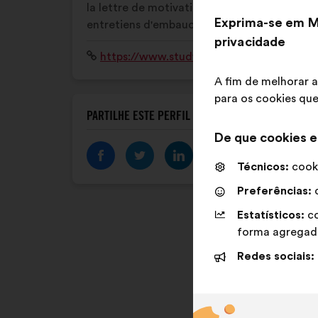
la lettre de motivation, préparation aux
Exprima-se em M
entretiens d'embauche...
privacidade
Sítio
https://www.studwork.fr
Internet:
A fim de melhorar a
para os cookies que
PARTILHE ESTE PERFIL
De que cookies e
Técnicos:
cooki
Preferências:
c
Estatísticos:
co
forma agregad
Redes sociais: