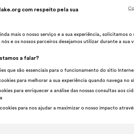
seguinte:
Esta
204 vot
Co
ake.org com respeito pela sua
propost
recebeu
Concordo
Esta
Voto
Esta
79%
14%
:
proposta
neutro
proposta
foi
:
foi
Favorita
:
vezes
30
Sem opinião
:
vezes
inda mais o nosso serviço e a sua experiência, solicitamos 
qualificada
qualificada
Banalidade
:
vezes
26
Não compreendi
:
vezes
 nós e os nossos parceiros desejamos utilizar durante a sua vi
em:
em:
Realista
:
vezes
49
Indiferente
:
vezes
stamos a falar?
Publicado em
Quelles solutions pour que chaque j
es que são essenciais para o funcionamento do sitio Interne
ookies para melhorar a sua experiência quando navega no sí
okies para enriquecer a análise das nossas consultas aos c
StudWork
a
Proposta
por:
cookies para nos ajudar a maximizar o nosso impacto através
Conteúdo
A
Il faut soutenir les étudiant.e.s dans la con
da
repartição
(CV, lettre de motivation, préparation à l'ent
proposta:
é
a