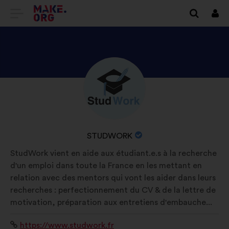
PREJSŤ
Prihl
sa
NA
DOMOVSKÚ
STRÁNKU
ZOZNÁMTE
Životopis:
MAKE.ORG
SA
S
PROFILOM
NÁZOV
STUDWORK
STUDWORK
ORGANIZÁCIE:
StudWork vient en aide aux étudiant.e.s à la recherche
d'un emploi dans toute la France en les mettant en
relation avec des mentors qui vont les aider dans leurs
recherches : perfectionnement du CV & de la lettre de
motivation, préparation aux entretiens d'embauche...
Internetová
https://www.studwork.fr