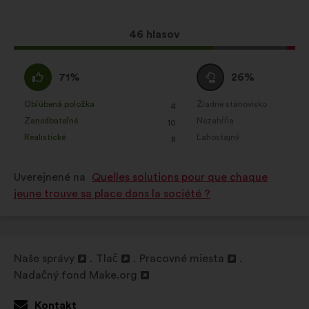
spôsobom
Tento
46 hlasov
Sociálne siete:
súbory cookie,
návrh
ktoré nám pomáhajú optimalizovať
bol
náš dopad prostredníctvom
Súhlasím
Neutrálny
71%
26%
prijatý:
sociálnych sieti
:
hlas
:
Obľúbená položka
Žiadne stanovisko
:
krát
:
krát
4
Tento
Tento
Zanedbateľné
Nezahŕňa
:
krát
:
krát
10
návrh
návrh
Realistické
Ľahostajný
:
krát
:
krát
8
bol
bol
kvalifikovaný:
kvalifikovaný:
Uverejnené na
Quelles solutions pour que chaque
jeune trouve sa place dans la société ?
Naše správy
Tlač
Pracovné miesta
Otvorenie
Otvorenie
Otvorenie
Nadačný fond Make.org
na
Otvorenie
na
na
novej
na
novej
novej
Kontakt