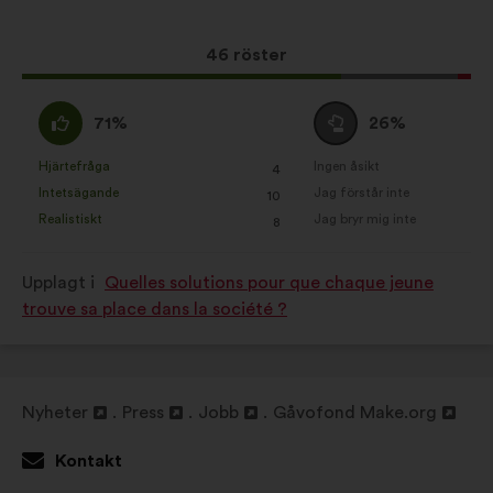
förslaget:
Sociala medier:
cookies som
hjälper oss att förbättra vårt
Det
46 röster
genomslag tack vare sociala
här
medier
förslaget
Jag
Jag
71%
26%
har
håller
är
fått:
med
neutral
Hjärtefråga
Ingen åsikt
:
gånger
:
gånger
4
Det
Det
:
:
Intetsägande
Jag förstår inte
:
gånger
:
gånger
10
här
här
Realistiskt
Jag bryr mig inte
:
gånger
:
gånger
8
förslaget
förslaget
har
har
Upplagt i
Quelles solutions pour que chaque jeune
betecknats
betecknats
trouve sa place dans la société ?
som:
som:
Nyheter
Press
Jobb
Gåvofond Make.org
Öppna
Öppna
Öppna
Öppna
i
i
i
i
Kontakt
en
en
en
en