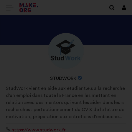
GÅ
Logg
in
TILL
FÖRSTASIDAN
FÖR
UTFORSKA
Bakgrund:
MAKE.ORG
STUDWORKS
PROFIL
ORGANISATIONENS
STUDWORK
NAMN:
StudWork vient en aide aux étudiant.e.s à la recherche
d'un emploi dans toute la France en les mettant en
relation avec des mentors qui vont les aider dans leurs
recherches : perfectionnement du CV & de la lettre de
motivation, préparation aux entretiens d'embauche...
Webbplats:
https://www.studwork.fr