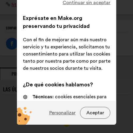
Continuar sin aceptar
Sitio
https://sylvacctes.org/
compte les enjeux économiques et sociaux de la forêt.
web:
Exprésate en Make.org
preservando tu privacidad
COMPARTE ESTE PERFIL
Con el fin de mejorar aún más nuestro
servicio y tu experiencia, solicitamos tu
consentimiento para utilizar las cookies
tanto por nuestra parte como por parte
de nuestros socios durante tu visita.
PROPUESTAS
POSICIONAMIENTOS
¿De qué cookies hablamos?
LAS ÚLTIMAS PROPUESTAS DE SYLV’ACCTES:
Técnicas:
cookies esenciales para
el funcionamiento del sitio web
Personalizar
Aceptar
De personalización:
cookies para
mejorar tu experiencia al navegar
por el sitio web