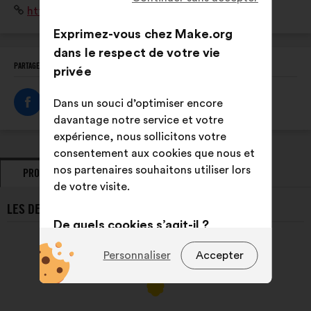
Site
https://sylvacctes.org/
compte les enjeux économiques et sociaux de la forêt.
Internet
Exprimez-vous chez Make.org
:
dans le respect de votre vie
PARTAGEZ CE PROFIL
privée
Dans un souci d’optimiser encore
davantage notre service et votre
expérience, nous sollicitons votre
consentement aux cookies que nous et
nos partenaires souhaitons utiliser lors
PROPOSITIONS
PRISES DE POSITION
de votre visite.
LES DERNIÈRES PROPOSITIONS DE SYLV’ACCTES :
De quels cookies s’agit-il ?
Techniques :
des cookies
Personnaliser
Accepter
indispensables pour faire
fonctionner le site
Préférences :
des cookies pour