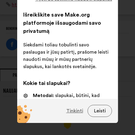
Interneto
https://sylvacctes.org/
compte les enjeux économiques et sociaux de la forêt.
svetainė:
Išreikškite save Make.org
platformoje išsaugodami savo
BENDRINTI ŠĮ PROFILĮ
privatumą
Siekdami toliau tobulinti savo
paslaugas ir jūsų patirtį, prašome leisti
naudoti mūsų ir mūsų partnerių
slapukus, kai lankotės svetainėje.
PASIŪLYMAI
POZICIJA
Kokie tai slapukai?
NAUJAUSI SYLV’ACCTES PASIŪLYMAI:
Metodai:
slapukai, būtini, kad
svetainė veiktų
Tinkinti
Leisti
Nuostatos:
slapukai, skirti jūsų
patirčiai naršant svetainėje
pagerinti