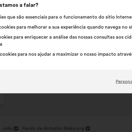
stamos a falar?
es que são essenciais para o funcionamento do sitio Interne
ookies para melhorar a sua experiência quando navega no sí
okies para enriquecer a análise das nossas consultas aos c
a
cookies para nos ajudar a maximizar o nosso impacto através
Persona
Jobs
Fundo de dotação Make.org
Abertura
Abertura