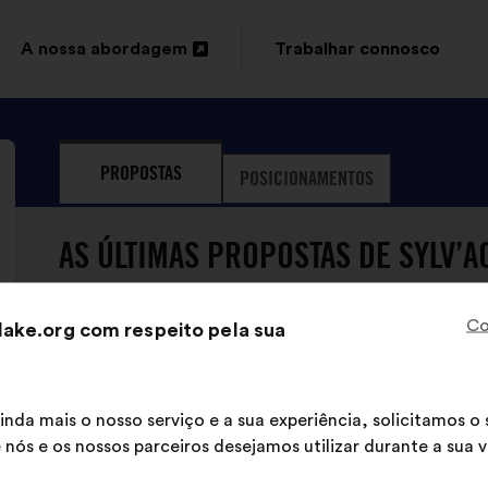
A nossa abordagem
Trabalhar connosco
Abertura
num
novo
PROPOSTAS
POSICIONAMENTOS
separador
AS ÚLTIMAS PROPOSTAS DE SYLV’A
Co
ake.org com respeito pela sua
inda mais o nosso serviço e a sua experiência, solicitamos 
Sylv’ACCTES ainda não apresento
 nós e os nossos parceiros desejamos utilizar durante a sua vi