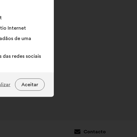
campo
de
pesquisa
t
e
tio Internet
de
seguida
idadãos de uma
clique
no
 das redes sociais
botão
"Pesquisar”
lizar
Aceitar
Contacto