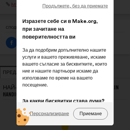
Уебсайт:
http://www.tremplin-handicap.fr/
lycéen, étudiant, jeune diplômé - tout au long de leurs
Продължете, без да приемате
études et jusqu'à leur insertion professionnelle
Изразете себе си в Make.org,
СПОДЕЛЯНЕ НА ТОЗИ ПРОФИЛ
при зачитане на
поверителността ви
За да подобрим допълнително нашите
услуги и вашето преживяване, искаме
вашето съгласие за бисквитките, които
ние и нашите партньори искаме да
ПРЕДЛОЖЕНИЯ
ЗАЕМАНЕ НА ПОЗИЦИЯ
използваме по време на вашето
посещение.
НАЙ-НОВИТЕ ПРЕДЛОЖЕНИЯ ОТ TREMPLIN
HANDICAP :
За какви бисквитки става дума?
Техники:
бисквитки, които са от
Персонализиране
Приемане
съществено значение за
функционирането на сайта.