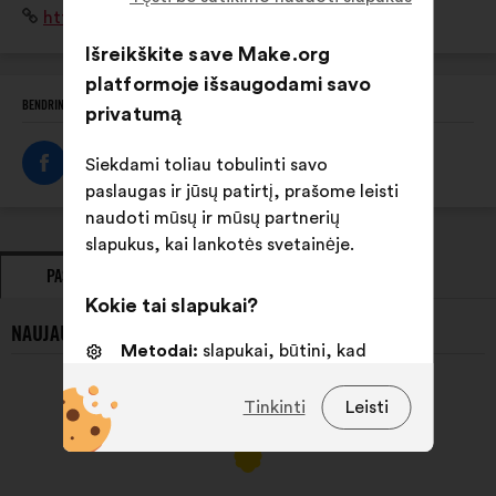
Interneto
http://www.tremplin-handicap.fr/
lycéen, étudiant, jeune diplômé - tout au long de leurs
svetainė:
études et jusqu'à leur insertion professionnelle
Išreikškite save Make.org
platformoje išsaugodami savo
BENDRINTI ŠĮ PROFILĮ
privatumą
Siekdami toliau tobulinti savo
paslaugas ir jūsų patirtį, prašome leisti
naudoti mūsų ir mūsų partnerių
slapukus, kai lankotės svetainėje.
PASIŪLYMAI
POZICIJA
Kokie tai slapukai?
NAUJAUSI TREMPLIN HANDICAP PASIŪLYMAI:
Metodai:
slapukai, būtini, kad
svetainė veiktų
Tinkinti
Leisti
Nuostatos:
slapukai, skirti jūsų
patirčiai naršant svetainėje
pagerinti